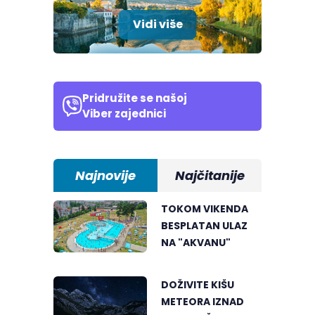
Vidi više
Pridružite se našoj
Viber zajednici
Najnovije
Najčitanije
TOKOM VIKENDA
BESPLATAN ULAZ
NA "AKVANU"
DOŽIVITE KIŠU
METEORA IZNAD