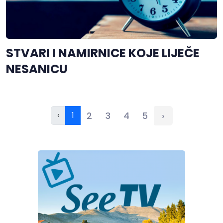
STVARI I NAMIRNICE KOJE LIJEČE
NESANICU
‹
1
2
3
4
5
›