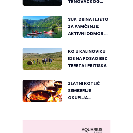
TRNOVAČKOG
JEZERA
SUP, DRINA I LJETO
ZA PAMĆENJE:
AKTIVNI ODMOR U
SRCU VIŠEGRADA
KO U KALINOVIKU
IDE NA POSAO BEZ
TERETA I PRITISKA
ZLATNI KOTLIĆ
SEMBERIJE
OKUPLJA
LJUBITELJE
RIBLJEG PAPRIKAŠA
U DVOROVIMA