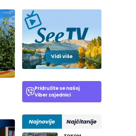
Vidi više
Pridružite se našoj
Viber zajednici
Najnovije
Najčitanije
TOKOM