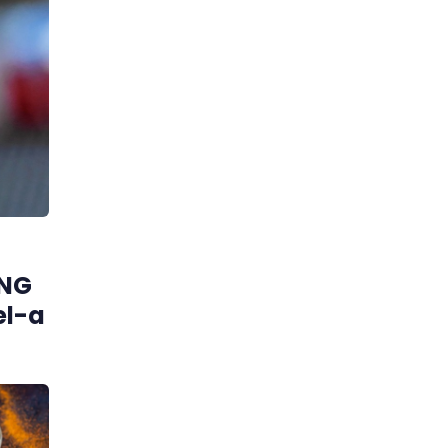
ING
el-a