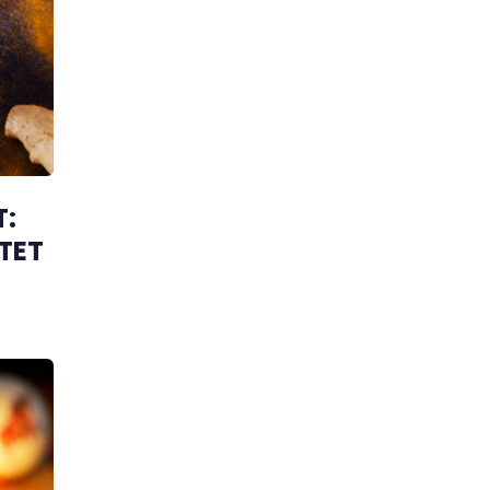
T:
TET