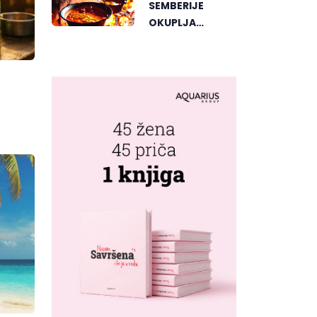
SEMBERIJE
OKUPLJA
LJUBITELJE
RIBLJEG
PAPRIKAŠA U
DVOROVIMA