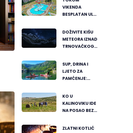
VIKENDA
BESPLATAN ULAZ
NA "AKVANU"
DOŽIVITE KIŠU
METEORA IZNAD
TRNOVAČKOG
JEZERA
SUP, DRINA I
LJETO ZA
PAMĆENJE:
AKTIVNI ODMOR
U SRCU
KO U
VIŠEGRADA
KALINOVIKU IDE
NA POSAO BEZ
TERETA I
PRITISKA
ZLATNI KOTLIĆ