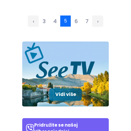
‹
3
4
5
6
7
›
Vidi više
Pridružite se našoj