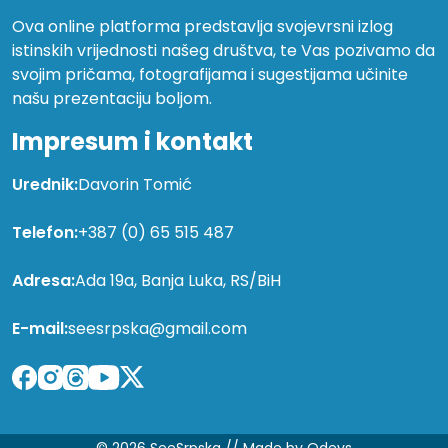
Ova online platforma predstavlja svojevrsni izlog
istinskih vrijednosti našeg društva, te Vas pozivamo da
svojim pričama, fotografijama i sugestijama učinite
našu prezentaciju boljom.
Impresum i kontakt
Urednik:
Davorin Tomić
Telefon:
+387 (0) 65 515 487
Adresa:
Ada 19a, Banja Luka, RS/BiH
E-mail:
seesrpska@gmail.com
© 2026 SeeSrpska //
Made by Qdevs