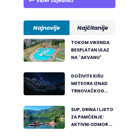
Viber zajednici
Najnovije
Najčitanije
TOKOM VIKENDA
BESPLATAN ULAZ
NA "AKVANU"
DOŽIVITE KIŠU
METEORA IZNAD
TRNOVAČKOG
JEZERA
SUP, DRINA I LJETO
ZA PAMĆENJE:
AKTIVNI ODMOR U
SRCU VIŠEGRADA