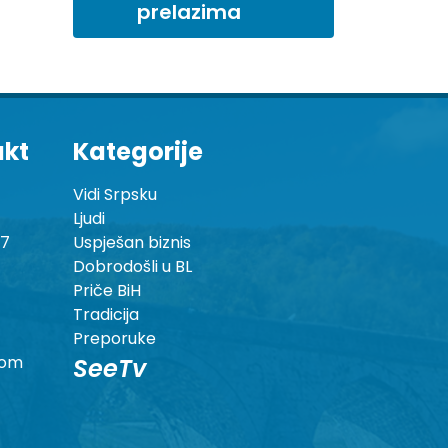
prelazima
akt
Kategorije
Vidi Srpsku
Ljudi
87
Uspješan biznis
Dobrodošli u BL
Priče BiH
Tradicija
Preporuke
com
SeeTv