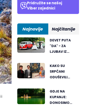
Pridružite se našoj
Viber zajednici
Najnovije
Najčitanije
DEVET PUTA
"DA" - ZA
LJUBAV IZ
BIJELJINE
KAKO SU
SRPČANI
ODUŠEVILI
AMERIKU
GDJE NA
 i
KUPANJE:
DONOSIMO