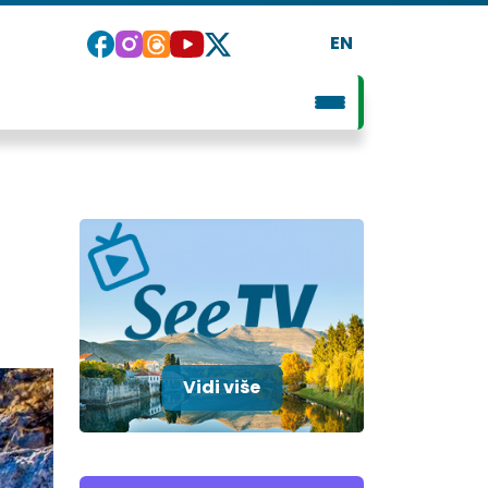
EN
Vidi više