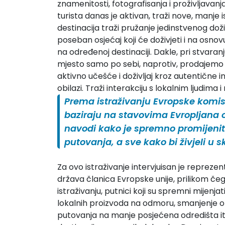
znamenitosti, fotografisanja i proživljavanj
turista danas je aktivan, traži nove, manje 
destinacija traži pružanje jedinstvenog doživl
poseban osjećaj koji će doživjeti i na osnov
na određenoj destinaciji. Dakle, pri stvara
mjesto samo po sebi, naprotiv, prodajemo i
aktivno učešće i doživljaj kroz autentične in
obilazi. Traži interakciju s lokalnim ljudima 
Prema istraživanju Evropske komis
baziraju na stavovima Evropljana 
navodi kako je spremno promijenit
putovanja, a sve kako bi živjeli u
Za ovo istraživanje intervjuisan je reprezen
država članica Evropske unije, prilikom č
istraživanju, putnici koji su spremni mijenj
lokalnih proizvoda na odmoru, smanjenje 
putovanja na manje posjećena odredišta 