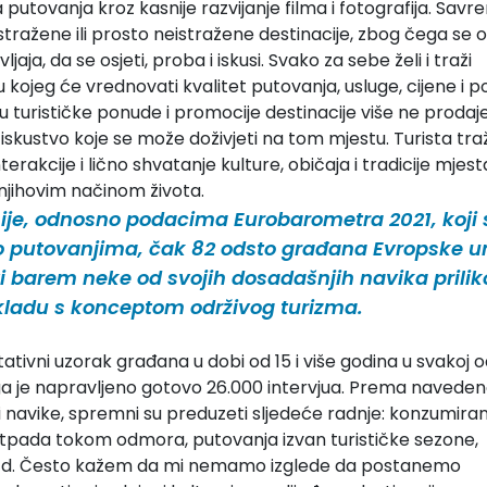
a putovanja kroz kasnije razvijanje filma i fotografija. Savr
istražene ili prosto neistražene destinacije, zbog čega se 
jaja, da se osjeti, proba i iskusi. Svako za sebe želi i traži
u kojeg će vrednovati kvalitet putovanja, usluge, cijene i 
nju turističke ponude i promocije destinacije više ne proda
skustvo koje se može doživjeti na tom mjestu. Turista traž
terakcije i lično shvatanje kulture, običaja i tradicije mjest
i njihovim načinom života.
ije, odnosno podacima Eurobarometra 2021, koji 
o putovanjima, čak 82 odsto građana Evropske un
i barem neke od svojih dosadašnjih navika prili
 skladu s konceptom održivog turizma.
tativni uzorak građana u dobi od 15 i više godina u svakoj 
ega je napravljeno gotovo 26.000 intervjua. Prema naved
ati navike, spremni su preduzeti sljedeće radnje: konzumiran
otpada tokom odmora, putovanja izvan turističke sezone,
itd. Često kažem da mi nemamo izglede da postanemo