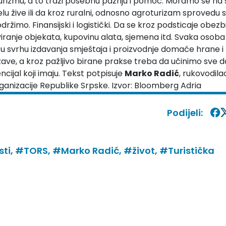
 turizmu, a to traži posebnu pažnju i pomoć. Moramo se na
elu žive ili da kroz ruralni, odnosno agroturizam sprovedu 
održimo. Finansijski i logistički. Da se kroz podsticaje obezb
viranje objekata, kupovinu alata, sjemena itd. Svaka osoba
elu u svrhu izdavanja smještaja i proizvodnje domaće hrane i 
žave, a kroz pažljivo birane prakse treba da učinimo sve d
cijal koji imaju. Tekst potpisuje
Marko Radić
, rukovodila
ganizacije Republike Srpske. Izvor:
Bloomberg Adria
Podijeli:
sti,
#TORS,
#Marko Radić,
#život,
#Turistička