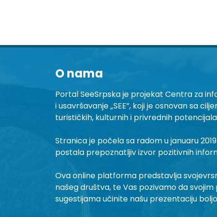
O nama
Portal SeeSrpska je projekat Centra za inf
i usavršavanje „SEE”, koji je osnovan sa cilj
turističkih, kulturnih i privrednih potencijal
Stranica je počela sa radom u januaru 2019.
postala prepoznatljiv izvor pozitivnih infor
Ova online platforma predstavlja svojevrsni 
našeg društva, te Vas pozivamo da svojim 
sugestijama učinite našu prezentaciju bolj