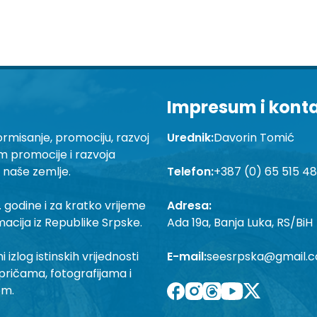
Impresum i kont
ormisanje, promociju, razvoj
Urednik:
Davorin Tomić
em promocije i razvoja
a naše zemlje.
Telefon:
+387 (0) 65 515 4
 godine i za kratko vrijeme
Adresa:
macija iz Republike Srpske.
Ada 19a, Banja Luka, RS/BiH
izlog istinskih vrijednosti
E-mail:
seesrpska@gmail.
pričama, fotografijama i
om.