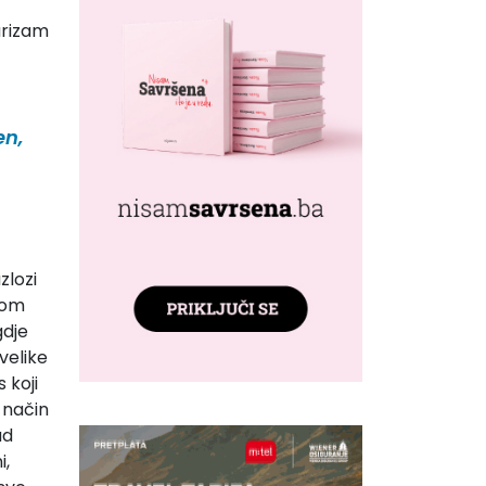
urizam
en,
zlozi
som
gdje
velike
 koji
n način
ad
i,