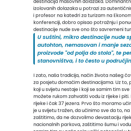
destinacija masovnih dolazaka. Dominantno
izolovanih dolazaka u potrazi za autentičnim
i profesor na katedri za turizam na Ekonom
konferenciji, dobro opisao potražnju i pon
destinacije nude sve ono što savremeni turist
U suštini, mikro destinacije nude s
autohton, nemasovan i manje sezo
proizvode "od polja do stola", te 
stanovništva, i to često u područ
I zato, naša tradicija, način života našeg čov
za posjetu domaćim destinacijama. Uz to,
koji u svijetu nestaje i koji se samim tim sv
možete rukom zahvatiti vodu iz rijeke i piti
rijeke i čak 37 jezera. Prvo što moramo uči
je u svijetu tražen, da učinimo sve da to, n
zaštitimo, da ne dozvolimo devastaciju rij
nacionalnih parkova, zaštitimo šumu i vodu. 