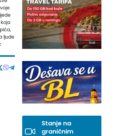
 sve
svoje
ijede
 koja
pića,
a ljude
c
Stanje na
graničnim