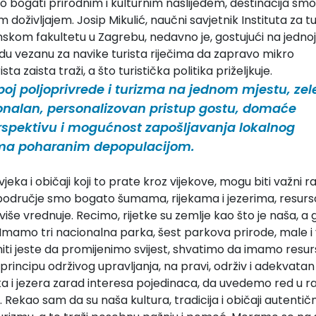
 bogati prirodnim i kulturnim naslijeđem, destinacija smo
 doživljajem. Josip Mikulić, naučni savjetnik Instituta za t
skom fakultetu u Zagrebu, nedavno je, gostujući na jednoj
udu vezanu za navike turista riječima da zapravo mikro
a zaista traži, a što turistička politika priželjkuje.
poj poljoprivrede i turizma na jednom mjestu, zel
nalan, personalizovan pristup gostu, domaće
perspektivu i mogućnost zapošljavanja lokalnog
jima poharanim depopulacijom.
jeka i običaji koji to prate kroz vijekove, mogu biti važni ra
 područje smo bogato šumama, rijekama i jezerima, resur
e više vrednuje. Recimo, rijetke su zemlje kao što je naša, a 
. Imamo tri nacionalna parka, šest parkova prirode, male i 
niti jeste da promijenimo svijest, shvatimo da imamo resurs
a principu održivog upravljanja, na pravi, održiv i adekvata
eka i jezera zarad interesa pojedinaca, da uvedemo red u r
Rekao sam da su naša kultura, tradicija i običaji autentičn