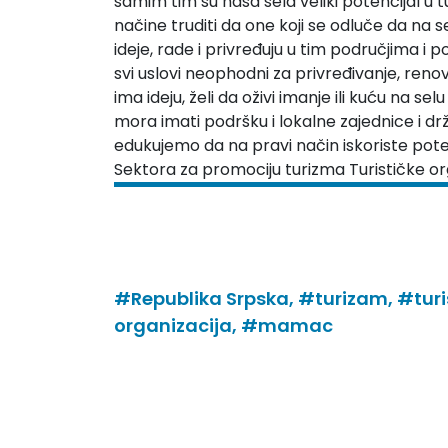
samim tim su naša sela veliki potencijal u
načine truditi da one koji se odluče da na s
ideje, rade i privređuju u tim područjima i p
svi uslovi neophodni za privređivanje, reno
ima ideju, želi da oživi imanje ili kuću na s
mora imati podršku i lokalne zajednice i dr
edukujemo da na pravi način iskoriste poten
Sektora za promociju turizma Turističke or
#Republika Srpska,
#turizam,
#turi
organizacija,
#mamac