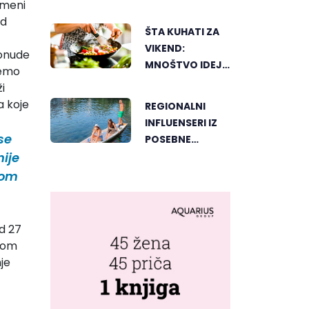
emeni
SPISAK
od
BANJALUČKIH
ŠTA KUHATI ZA
MJESTA ZA
VIKEND:
ponude
OSVJEŽENJE
MNOŠTVO IDEJA
jemo
TEKOM LJETNIH
ZA UKUSAN
i
VRUĆINA
PORODIČNI
a koje
REGIONALNI
RUČAK
INFLUENSERI IZ
se
POSEBNE
PERSPEKTIVE
ije
UPOZNALI
kom
BANJALUKU
od 27
enom
je