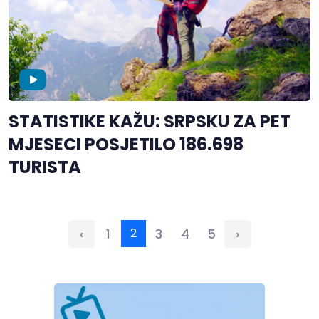
STATISTIKE KAŽU: SRPSKU ZA PET
MJESECI POSJETILO 186.698
TURISTA
‹
1
2
3
4
5
›