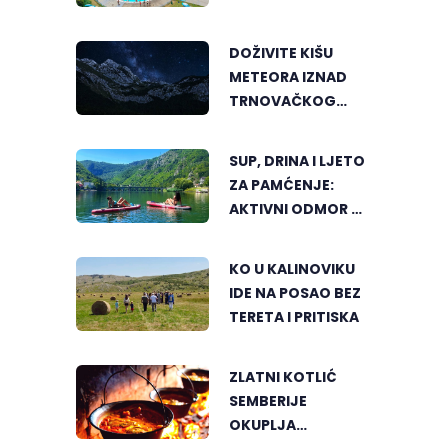
DOŽIVITE KIŠU
METEORA IZNAD
TRNOVAČKOG
JEZERA
SUP, DRINA I LJETO
ZA PAMĆENJE:
AKTIVNI ODMOR U
SRCU VIŠEGRADA
KO U KALINOVIKU
IDE NA POSAO BEZ
TERETA I PRITISKA
ZLATNI KOTLIĆ
SEMBERIJE
OKUPLJA