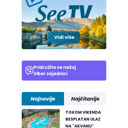
Vidi više
Pridružite se našoj
Viber zajednici
Najnovije
Najčitanije
TOKOM VIKENDA
BESPLATAN ULAZ
NA "AKVANU"