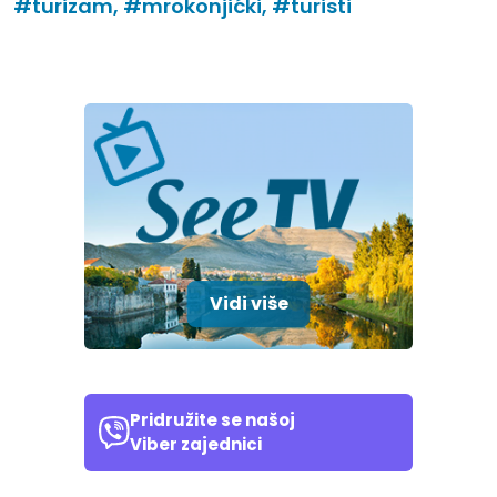
#turizam,
#mrokonjićki,
#turisti
Vidi više
Pridružite se našoj
Viber zajednici