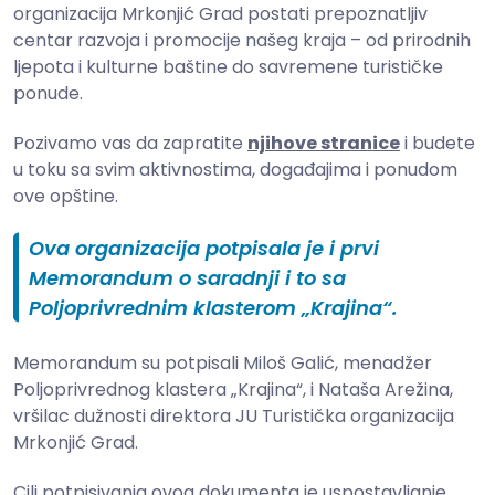
organizacija Mrkonjić Grad postati prepoznatljiv
centar razvoja i promocije našeg kraja – od prirodnih
ljepota i kulturne baštine do savremene turističke
ponude.
Pozivamo vas da zapratite
njihove stranice
i budete
u toku sa svim aktivnostima, događajima i ponudom
ove opštine.
Ova organizacija potpisala je i prvi
Memorandum o saradnji i to sa
Poljoprivrednim klasterom „Krajina“.
Memorandum su potpisali Miloš Galić, menadžer
Poljoprivrednog klastera „Krajina“, i Nataša Arežina,
vršilac dužnosti direktora JU Turistička organizacija
Mrkonjić Grad.
Cilj potpisivanja ovog dokumenta je uspostavljanje