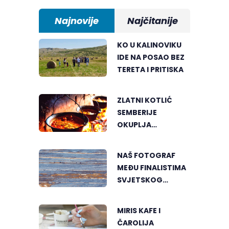
Najnovije
Najčitanije
KO U KALINOVIKU
IDE NA POSAO BEZ
TERETA I PRITISKA
ZLATNI KOTLIĆ
SEMBERIJE
OKUPLJA
LJUBITELJE
RIBLJEG PAPRIKAŠA
NAŠ FOTOGRAF
U DVOROVIMA
MEĐU FINALISTIMA
SVJETSKOG
"GREENSTORM
PHOTOGRAPHY"
MIRIS KAFE I
FESTIVALA U
ČAROLIJA
MONGOLIJI