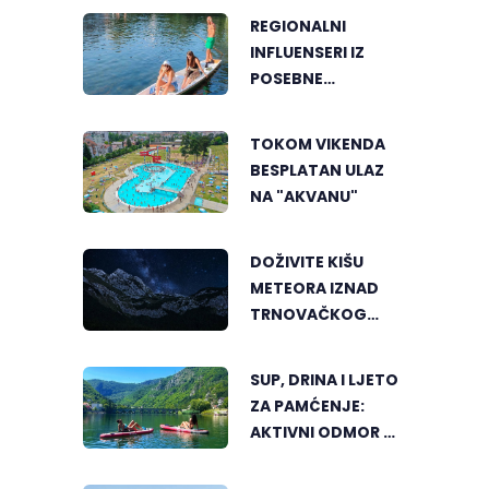
REGIONALNI
INFLUENSERI IZ
POSEBNE
PERSPEKTIVE
UPOZNALI
TOKOM VIKENDA
BANJALUKU
BESPLATAN ULAZ
NA "AKVANU"
DOŽIVITE KIŠU
METEORA IZNAD
TRNOVAČKOG
JEZERA
SUP, DRINA I LJETO
ZA PAMĆENJE:
AKTIVNI ODMOR U
SRCU VIŠEGRADA