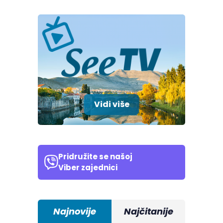
Vidi više
Pridružite se našoj
Viber zajednici
Najnovije
Najčitanije