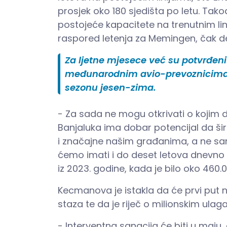
prosjek oko 180 sjedišta po letu. Tako
postojeće kapacitete na trenutnim li
raspored letenja za Memingen, čak d
Za ljetne mjesece već su potvrđeni 
međunarodnim avio-prevoznicima p
sezonu jesen-zima.
- Za sada ne mogu otkrivati o kojim de
Banjaluka ima dobar potencijal da šir
i značajne našim građanima, a ne sam
ćemo imati i do deset letova dnevno 
iz 2023. godine, kada je bilo oko 460.
Kecmanova je istakla da će prvi put 
staza te da je riječ o milionskim ulag
- Interventna sanacija će biti u maju