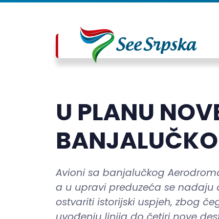
U PLANU NOVE
BANJALUČKO
Avioni sa banjalučkog Aerodroma 
a u upravi preduzeća se nadaju 
ostvariti istorijski uspjeh, zbog
uvođenju linija do četiri nove dest