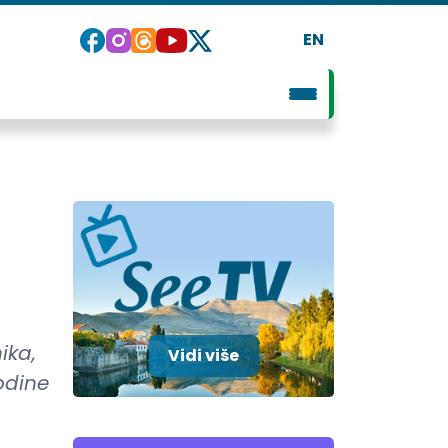
EN
ika,
Vidi više
odine