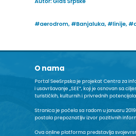
Autor:
Glas Srpske
#aerodrom,
#Banjaluka,
#linije,
#d
O nama
Portal SeeSrpska je projekat Centra za inf
i usavršavanje „SEE”, koji je osnovan sa cilj
turističkih, kulturnih i privrednih potencijal
Stranica je počela sa radom u januaru 2019.
postala prepoznatljiv izvor pozitivnih infor
Ova online platforma predstavlja svojevrsni 