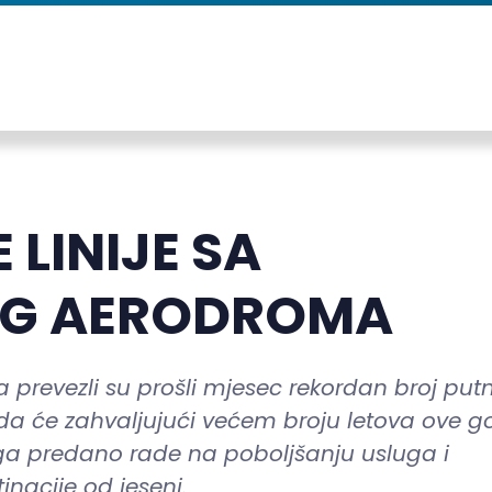
 LINIJE SA
G AERODROMA
prevezli su prošli mjesec rekordan broj putn
da će zahvaljujući većem broju letova ove g
 čega predano rade na poboljšanju usluga i
inacije od jeseni.