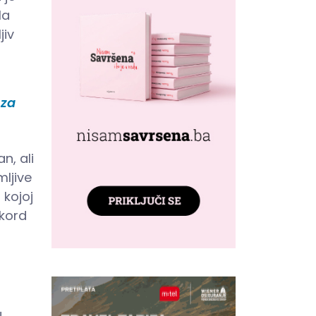
la
jiv
 za
n, ali
mljive
 kojoj
ekord
u