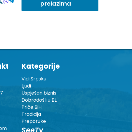
prelazima
akt
Kategorije
Vidi Srpsku
Ljudi
87
Uspješan biznis
Dobrodošli u BL
Priče BiH
Tradicija
Preporuke
com
SeeTv