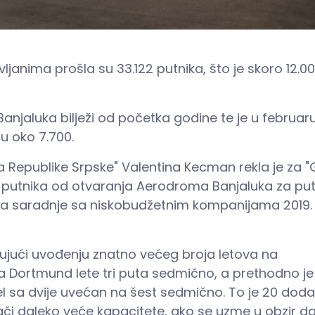
nima prošla su 33.122 putnika, što je skoro 12.0
njaluka bilježi od početka godine te je u februaru
ru oko 7.700.
a Republike Srpske" Valentina Kecman rekla je za
"
 putnika od otvaranja Aerodroma Banjaluka za put
ja saradnje sa niskobudžetnim kompanijama 2019.
jujući uvođenju znatno većeg broja letova na
 za Dortmund lete tri puta sedmično, a prethodno je
azel sa dvije uvećan na šest sedmično. To je 20 doda
ači daleko veće kapacitete, ako se uzme u obzir da