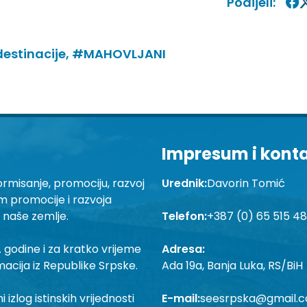
Podijeli:
estinacije,
#MAHOVLJANI
Impresum i kont
ormisanje, promociju, razvoj
Urednik:
Davorin Tomić
em promocije i razvoja
a naše zemlje.
Telefon:
+387 (0) 65 515 4
 godine i za kratko vrijeme
Adresa:
macija iz Republike Srpske.
Ada 19a, Banja Luka, RS/BiH
izlog istinskih vrijednosti
E-mail:
seesrpska@gmail.