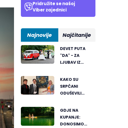
Pridružite se našoj
Viber zajednici
Najnovije
Najčitanije
DEVET PUTA
"DA" - ZA
LJUBAV IZ
BIJELJINE
KAKO SU
SRPČANI
ODUŠEVILI
AMERIKU
GDJE NA
KUPANJE:
DONOSIMO