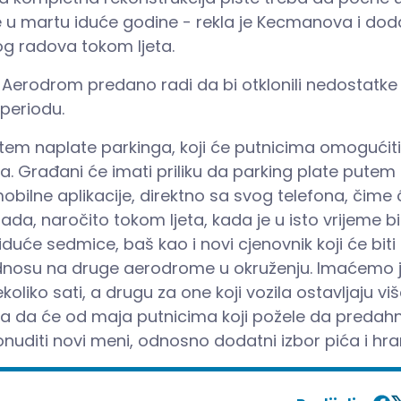
 u martu iduće godine - rekla je Kecmanova i dod
og radova tokom ljeta.
erodrom predano radi da bi otklonili nedostatke
 periodu.
em naplate parkinga, koji će putnicima omogućiti 
ma. Građani će imati priliku da parking plate putem
ilne aplikacije, direktno sa svog telefona, čime ć
da, naročito tokom ljeta, kada je u isto vrijeme bi
duće sedmice, baš kao i novi cjenovnik koji će biti
u odnosu na druge aerodrome u okruženju. Imaćemo 
koliko sati, a drugu za one koji vozila ostavljaju vi
la da će od maja putnicima koji požele da predah
uditi novi meni, odnosno dodatni izbor pića i hra