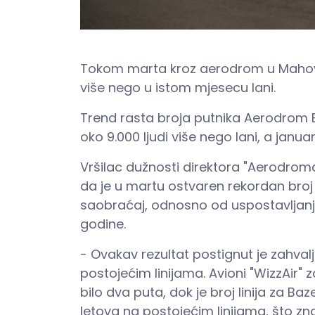
Tokom marta kroz aerodrom u Mahovlja
više nego u istom mjesecu lani.
Trend rasta broja putnika Aerodrom Ba
oko 9.000 ljudi više nego lani, a janua
Vršilac dužnosti direktora "Aerodrom
da je u martu ostvaren rekordan broj
saobraćaj, odnosno od uspostavljan
godine.
- Ovakav rezultat postignut je zahval
postojećim linijama. Avioni "WizzAir"
bilo dva puta, dok je broj linija za B
letova na postojećim linijama, što zn