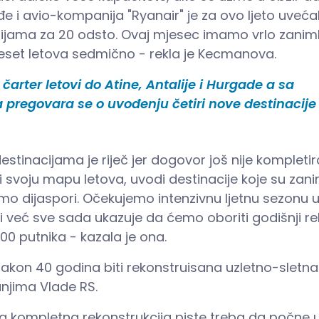
đe i avio-kompanija "Ryanair" je za ovo ljeto uveća
nijama za 20 odsto. Ovaj mjesec imamo vrlo zaniml
eset letova sedmično - rekla je Kecmanova.
čarter letovi do Atine, Antalije i Hurgade a sa
regovara se o uvođenju četiri nove destinacije
stinacijama je riječ jer dogovor još nije kompletira
i svoju mapu letova, uvodi destinacije koje su zani
o dijaspori. Očekujemo intenzivnu ljetnu sezonu u
i već sve sada ukazuje da ćemo oboriti godišnji r
000 putnika - kazala je ona.
nakon 40 godina biti rekonstruisana uzletno-sletna
anjima Vlade RS.
, a kompletna rekonstrukcija piste treba da počne 