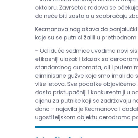
oktobru. Završetak radova se očekuje
da neće biti zastoja u saobraćaju zb
Kecmanova naglašava da banjalučki A
koje su se putnici žalili u prethodnom
- Od iduće sedmice uvodimo novi sist
efikasniji ulazak i izlazak sa aerodro
standardnog automata, ali i putem mob
eliminisane gužve koje smo imali do sa
više letova. Sve podatke objavićemo i
dosta pristupačniji i konkurentniji 
cijenu za putnike koji se zadržavaju ne
dana - najavila je Kecmanova i doda
ugostiteljskom objektu aerodroma pon