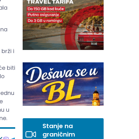
ala
 na
brži i
e biti
lo
jednu
še
nu u
ne.
Stanje na
graničnim