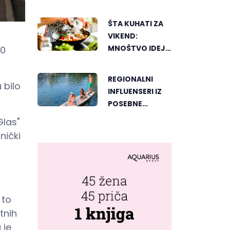
SPISAK
BANJALUČKIH
ŠTA KUHATI ZA
MJESTA ZA
VIKEND:
OSVJEŽENJE
MNOŠTVO IDEJA
00
TEKOM LJETNIH
ZA UKUSAN
VRUĆINA
PORODIČNI
REGIONALNI
 bilo
RUČAK
INFLUENSERI IZ
POSEBNE
PERSPEKTIVE
Glas"
UPOZNALI
nički
BANJALUKU
 to
tnih
 je