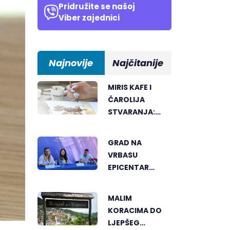
Pridružite se našoj
Viber zajednici
Najnovije
Najčitanije
MIRIS KAFE I
ČAROLIJA
STVARANJA:
OTKRIJTE NOVI
VID
GRAD NA
UMJETNOSTI U
VRBASU
BANJALUCI
EPICENTAR
ELEKTRONSKE
MUZIKE REGIONA
MALIM
KORACIMA DO
LJEPŠEG