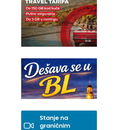
Stanje na
graničnim