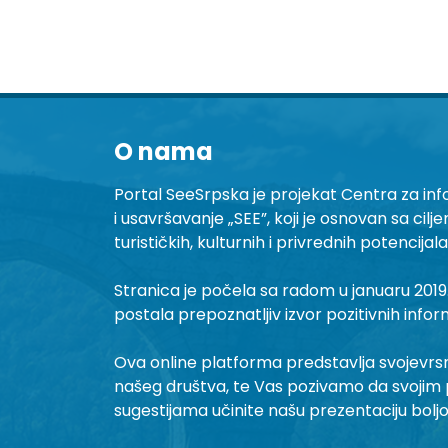
O nama
Portal SeeSrpska je projekat Centra za inf
i usavršavanje „SEE”, koji je osnovan sa cilj
turističkih, kulturnih i privrednih potencijal
Stranica je počela sa radom u januaru 2019.
postala prepoznatljiv izvor pozitivnih infor
Ova online platforma predstavlja svojevrsni 
našeg društva, te Vas pozivamo da svojim 
sugestijama učinite našu prezentaciju bolj