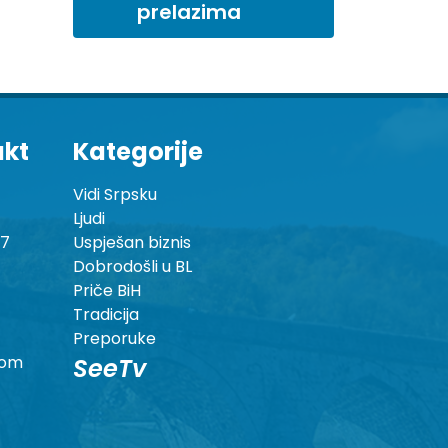
prelazima
akt
Kategorije
Vidi Srpsku
Ljudi
87
Uspješan biznis
Dobrodošli u BL
Priče BiH
Tradicija
Preporuke
com
SeeTv