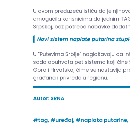
U ovom preduzeću ističu da je njihov
omogućila korisnicima da jednim TAG
Srpskoj, bez potrebe nabavke dodatni
Novi sistem naplate putarina stup
U "Putevima Srbije" naglašavaju da in
sada obuhvata pet sistema koji čine 
Gora i Hrvatska, čime se nastavlja p
građana i privrede u regionu.
Autor:
SRNA
#tag,
#uređaj,
#naplata putarine,