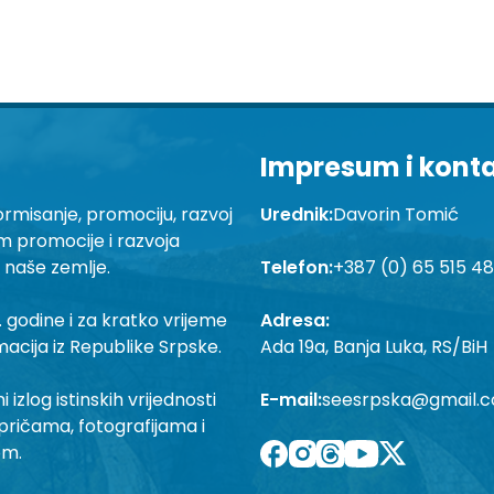
Impresum i kont
ormisanje, promociju, razvoj
Urednik:
Davorin Tomić
em promocije i razvoja
a naše zemlje.
Telefon:
+387 (0) 65 515 4
 godine i za kratko vrijeme
Adresa:
macija iz Republike Srpske.
Ada 19a, Banja Luka, RS/BiH
izlog istinskih vrijednosti
E-mail:
seesrpska@gmail.
pričama, fotografijama i
om.