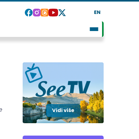
EN
e
Vidi više