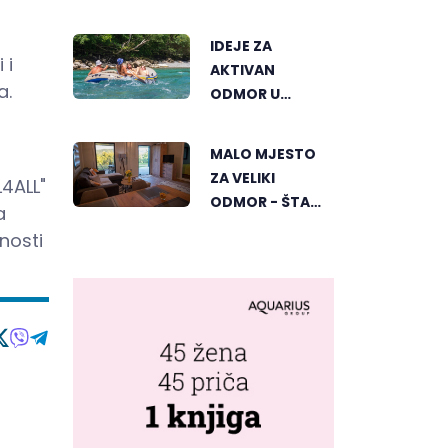
ČAJNIČA, BIRA
SE NAJLJEPŠI
IDEJE ZA
KUTAK
 i
AKTIVAN
a.
ODMOR U
REPUBLICI
SRPSKOJ
MALO MJESTO
ZA VELIKI
L4ALL"
ODMOR - ŠTA
a
GOSTIMA NUDI
nosti
DUBIČKI "ZELENI
HORIZONT"