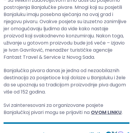
– Sa velikim zadovoljstvom smo došli da posjetimo
postrojenja Banjalučke pivare. Mnogi koji su posjetili
Banjaluku imaju posebna sjećanja na ovaj grad i
njegovu pivaru. Ovakve posjete su izuzetno zanimljive
jer omogućavaju ljudima da vide kako nastaje
proizvod koji svakodnevno konzumiraju. Nakon toga,
uživanje u gotovom proizvodu bude još veće – izjavio
je Ivan Gavrilović, menadžer turističke agencije
Fantast Travel & Service iz Novog Sada.
Banjalučka pivara danas je jedna od nezaobilaznih
destinacija za posjetioce koji dolaze u Banjaluku i žele
da se upoznaju sa tradicijom proizvodnje piva dugom
više od 152 godina.
Svi zainteresovani za organizovane posjete
Banjalučkoj pivari mogu se prijaviti na
OVOM LINKU
.