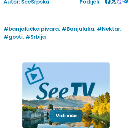
Autor:
SeeSrpska
Podijeli:
#banjalučka pivara,
#Banjaluka,
#Nektar,
#gosti,
#Srbija
Vidi više