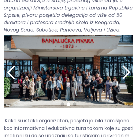
đačkih ekskurzija iz Srbije, proteklog vikenda je, u
organizaciji Ministarstva trgovine i turizma Republike
Srpske, pivaru posjetila delegacija od više od 50
direktora i profesora srednjih škola iz Beograda,
Novog Sada, Subotice, Pančeva, Valjeva i Užica.
Kako su istakli organizatori, posjeta je bila zamišljena
kao informativna i edukativna tura tokom koje su gosti
imali priliku da se upoznaju sa turističkim i privrednim