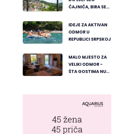
ČAJNIČA, BIRA SE
NAJLJEPŠI KUTAK
IDEJE ZA AKTIVAN
ODMOR U
REPUBLICI SRPSKOJ
MALO MJESTO ZA
VELIKI ODMOR -
ŠTA GOSTIMA NUDI
DUBIČKI "ZELENI
HORIZONT"