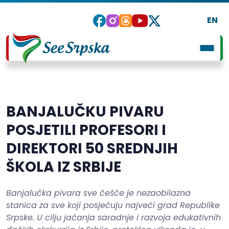
EN
BANJALUČKU PIVARU
POSJETILI PROFESORI I
DIREKTORI 50 SREDNJIH
ŠKOLA IZ SRBIJE
Banjalučka pivara sve češće je nezaobilazna
stanica za sve koji posjećuju najveći grad Republike
Srpske. U cilju jačanja saradnje i razvoja edukativnih