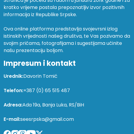
Stranica je počela sa radom u januaru 2019. godine i za
kratko vrijeme postala prepoznatljiv izvor pozitivnih
informacija iz Republike Srpske.
Ova online platforma predstavlja svojevrsni izlog
istinskih vrijednosti našeg društva, te Vas pozivamo da
svojim pričama, fotografijama i sugestijama učinite
našu prezentaciju boljom.
Impresum i kontakt
Urednik:
Davorin Tomić
Telefon:
+387 (0) 65 515 487
Adresa:
Ada 19a, Banja Luka, RS/BiH
E-mail:
seesrpska@gmail.com