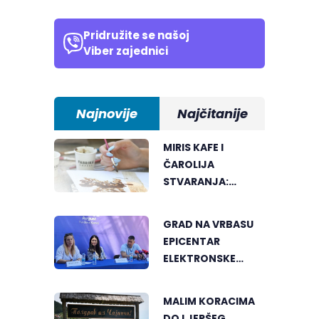
Pridružite se našoj
Viber zajednici
Najnovije
Najčitanije
MIRIS KAFE I
ČAROLIJA
STVARANJA:
OTKRIJTE NOVI VID
UMJETNOSTI U
GRAD NA VRBASU
BANJALUCI
EPICENTAR
ELEKTRONSKE
MUZIKE REGIONA
MALIM KORACIMA
DO LJEPŠEG