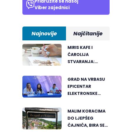
Pridružite se našoj
Viber zajednici
Najnovije
Najčitanije
MIRIS KAFE I
ČAROLIJA
STVARANJA:
OTKRIJTE NOVI VID
UMJETNOSTI U
GRAD NA VRBASU
BANJALUCI
EPICENTAR
ELEKTRONSKE
MUZIKE REGIONA
MALIM KORACIMA
DO LJEPŠEG
ČAJNIČA, BIRA SE