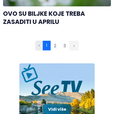
OVO SU BILJKE KOJE TREBA
ZASADITI U APRILU
‹
1
2
3
›
Vidi više