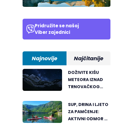
Pridružite se našoj
Viber zajednici
Najnovije
Najčitanije
DOŽIVITE KIŠU
METEORA IZNAD
TRNOVAČKOG
JEZERA
SUP, DRINA I LJETO
ZA PAMĆENJE:
AKTIVNI ODMOR U
SRCU VIŠEGRADA