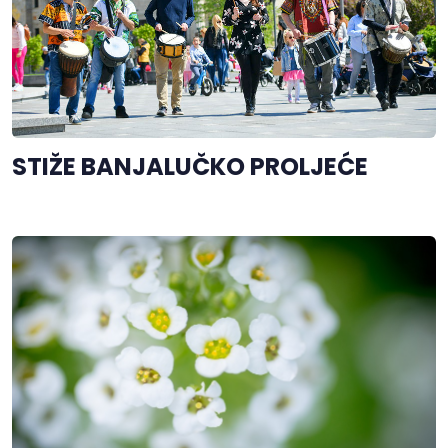
STIŽE BANJALUČKO PROLJEĆE