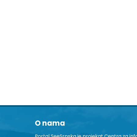
O nama
Portal SeeSrpska je projekat Centra za inf