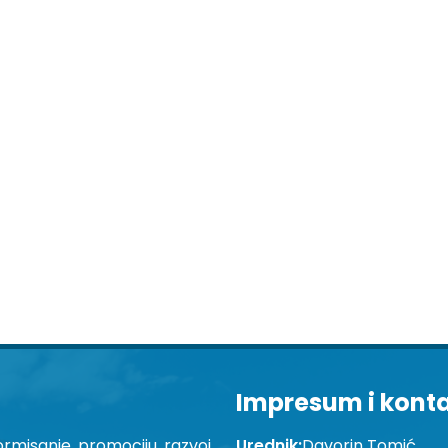
Impresum i kont
ormisanje, promociju, razvoj
Urednik:
Davorin Tomić