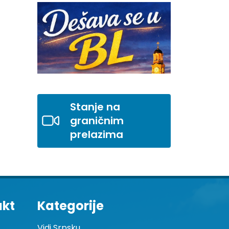
Stanje na
graničnim
prelazima
akt
Kategorije
Vidi Srpsku