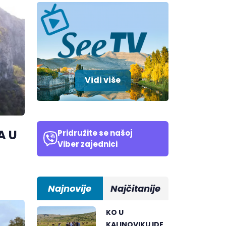
Vidi više
A U
Pridružite se našoj
Viber zajednici
Najnovije
Najčitanije
KO U
KALINOVIKU IDE