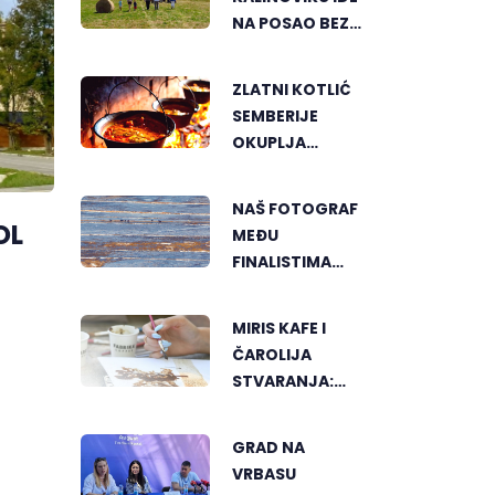
NA POSAO BEZ
TERETA I
PRITISKA
ZLATNI KOTLIĆ
SEMBERIJE
OKUPLJA
LJUBITELJE
RIBLJEG
NAŠ FOTOGRAF
PAPRIKAŠA U
OL
MEĐU
DVOROVIMA
FINALISTIMA
SVJETSKOG
"GREENSTORM
MIRIS KAFE I
PHOTOGRAPHY"
ČAROLIJA
FESTIVALA U
STVARANJA:
MONGOLIJI
OTKRIJTE NOVI
VID
GRAD NA
UMJETNOSTI U
VRBASU
BANJALUCI