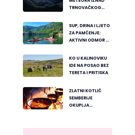
METEORA IZNAD
TRNOVAČKOG
JEZERA
SUP, DRINA I LJETO
ZA PAMĆENJE:
AKTIVNI ODMOR U
SRCU VIŠEGRADA
KO U KALINOVIKU
IDE NA POSAO BEZ
TERETA I PRITISKA
ZLATNI KOTLIĆ
SEMBERIJE
OKUPLJA
LJUBITELJE
RIBLJEG PAPRIKAŠA
U DVOROVIMA