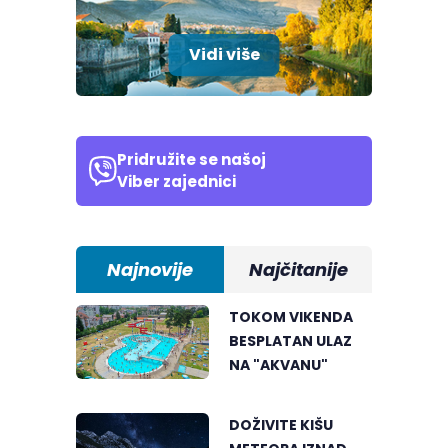
Vidi više
Pridružite se našoj
Viber zajednici
Najnovije
Najčitanije
TOKOM VIKENDA
BESPLATAN ULAZ
NA "AKVANU"
DOŽIVITE KIŠU