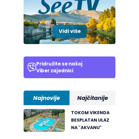
Vidi više
Pridružite se našoj
Viber zajednici
Najnovije
Najčitanije
TOKOM VIKENDA
BESPLATAN ULAZ
NA "AKVANU"