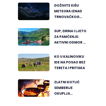
DOŽIVITE KIŠU
METEORA IZNAD
TRNOVAČKOG
JEZERA
SUP, DRINA I LJETO
ZA PAMĆENJE:
AKTIVNI ODMOR U
SRCU VIŠEGRADA
KO U KALINOVIKU
IDE NA POSAO BEZ
TERETA I PRITISKA
ZLATNI KOTLIĆ
SEMBERIJE
OKUPLJA
LJUBITELJE
RIBLJEG PAPRIKAŠA