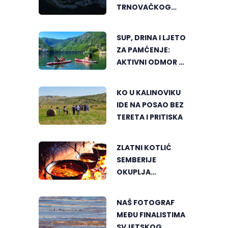
TRNOVAČKOG
JEZERA
SUP, DRINA I LJETO
ZA PAMĆENJE:
AKTIVNI ODMOR U
SRCU VIŠEGRADA
KO U KALINOVIKU
IDE NA POSAO BEZ
TERETA I PRITISKA
ZLATNI KOTLIĆ
SEMBERIJE
OKUPLJA
LJUBITELJE
RIBLJEG PAPRIKAŠA
NAŠ FOTOGRAF
U DVOROVIMA
MEĐU FINALISTIMA
SVJETSKOG