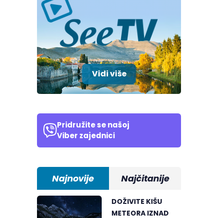
Vidi više
Pridružite se našoj
Viber zajednici
Najnovije
Najčitanije
DOŽIVITE KIŠU
METEORA IZNAD