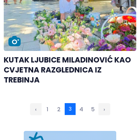
KUTAK LJUBICE MILADINOVIĆ KAO
CVJETNA RAZGLEDNICA IZ
TREBINJA
‹
1
2
3
4
5
›