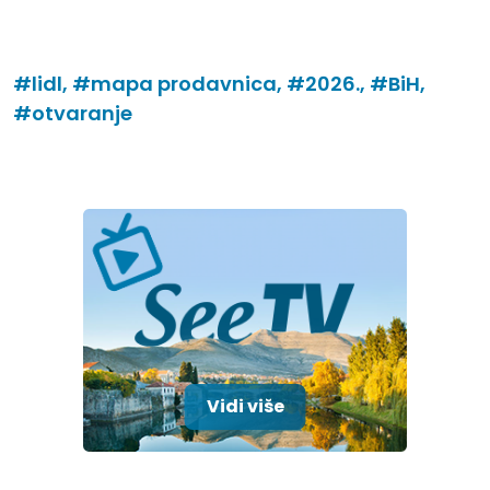
#lidl,
#mapa prodavnica,
#2026.,
#BiH,
#otvaranje
Vidi više