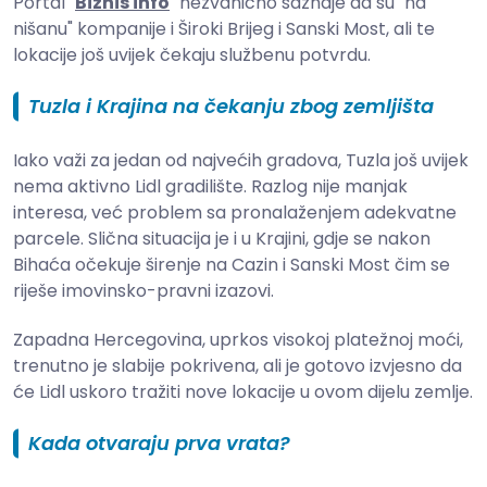
Portal "
Biznis info
" nezvanično saznaje da su "na
nišanu" kompanije i Široki Brijeg i Sanski Most, ali te
lokacije još uvijek čekaju službenu potvrdu.
Tuzla i Krajina na čekanju zbog zemljišta
Iako važi za jedan od najvećih gradova, Tuzla još uvijek
nema aktivno Lidl gradilište. Razlog nije manjak
interesa, već problem sa pronalaženjem adekvatne
parcele. Slična situacija je i u Krajini, gdje se nakon
Bihaća očekuje širenje na Cazin i Sanski Most čim se
riješe imovinsko-pravni izazovi.
Zapadna Hercegovina, uprkos visokoj platežnoj moći,
trenutno je slabije pokrivena, ali je gotovo izvjesno da
će Lidl uskoro tražiti nove lokacije u ovom dijelu zemlje.
Kada otvaraju prva vrata?