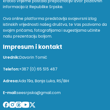
kratko vrijeme postala prepoznatljiv izvor pozitivnih
informacija iz Republike Srpske.
Ova online platforma predstavlja svojevrsni izlog
istinskih vrijednosti našeg društva, te Vas pozivamo da
svojim pričama, fotografijama i sugestijama učinite
našu prezentaciju boljom.
Impresum i kontakt
Urednik:
Davorin Tomić
Telefon:
+387 (0) 65 515 487
Adresa:
Ada 19a, Banja Luka, RS/BiH
E-mail:
seesrpska@gmail.com