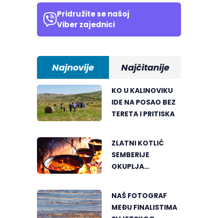
Pridružite se našoj
Viber zajednici
Najnovije
Najčitanije
KO U KALINOVIKU
IDE NA POSAO BEZ
TERETA I PRITISKA
ZLATNI KOTLIĆ
SEMBERIJE
OKUPLJA
LJUBITELJE
RIBLJEG PAPRIKAŠA
NAŠ FOTOGRAF
U DVOROVIMA
MEĐU FINALISTIMA