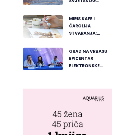
SVJETSKOG
"GREENSTORM
PHOTOGRAPHY"
MIRIS KAFE I
FESTIVALA U
ČAROLIJA
MONGOLIJI
STVARANJA:
OTKRIJTE NOVI VID
UMJETNOSTI U
GRAD NA VRBASU
BANJALUCI
EPICENTAR
ELEKTRONSKE
MUZIKE REGIONA