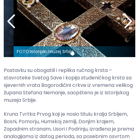
FOTO:
Istorijski muzej Srbije
Postavku su obogatili i replika ručnog krsta –
stavroteke Svetog Save i kopija studeničkog krsta sa
sjevernih vrata Bogorodičini crkve iz vremena velikog
župana Stefana Nemanje, saopšteno je iz Istorijskog
muzeja Srbije.
Kruna Tvrtka Prvog koji je nosio titulu kralja Srbljem,
Bosni, Pomorju, Humskoj zemlji, Donjim krajem,
Zapadnim stranam, Usori i Podrinju, izrađena je prema
analogijama iz datog perioda, sa posebnim osvrtom