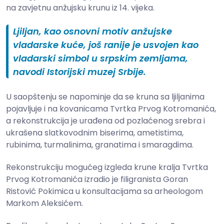
na zavjetnu anžujsku krunu iz 14. vijeka.
Ljiljan, kao osnovni motiv anžujske
vladarske kuće, još ranije je usvojen kao
vladarski simbol u srpskim zemljama,
navodi Istorijski muzej Srbije.
U saopštenju se napominje da se kruna sa ljiljanima
pojavljuje i na kovanicama Tvrtka Prvog Kotromanića,
a rekonstrukcija je urađena od pozlaćenog srebra i
ukrašena slatkovodnim biserima, ametistima,
rubinima, turmalinima, granatima i smaragdima.
Rekonstrukciju mogućeg izgleda krune kralja Tvrtka
Prvog Kotromanića izradio je filigranista Goran
Ristović Pokimica u konsultacijama sa arheologom
Markom Aleksićem.