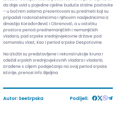
da daje uvid u pojedine cjeline buduće stalne postavke
– u bočnim salama prezentovani su predmeti koji su
pripadali rodonačelnicima i njihovim nasljednicima iz
dinastija Karađorđević i Obrenović, a u ostatku
prostora period prednemanjićkih i nemanjićkih
vladara, pad srpske srednjovjekovne države pod
osmansku vlast, kao i period srpske Despotovine.
Na izložbi su predstavljene i rekonstrukcije kruna i
odeždi srpskih srednjovjekovnih vladara i vladarki,
izrađene s ciljem podsjećanja na ovaj period srpske
istorije, prenosi Info Bijeljina.
Autor:
SeeSrpska
Podijeli: