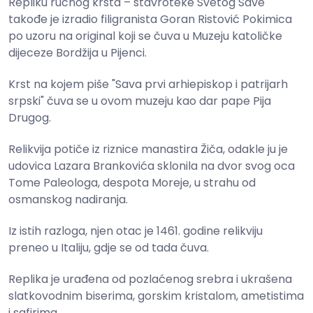
Repliku ručnog krsta – stavroteke Svetog Save
takođe je izradio filigranista Goran Ristović Pokimica
po uzoru na original koji se čuva u Muzeju katoličke
dijeceze Bordžija u Pijenci.
Krst na kojem piše "Sava prvi arhiepiskop i patrijarh
srpski" čuva se u ovom muzeju kao dar pape Pija
Drugog.
Relikvija potiče iz riznice manastira Žiča, odakle ju je
udovica Lazara Brankovića sklonila na dvor svog oca
Tome Paleologa, despota Moreje, u strahu od
osmanskog nadiranja.
Iz istih razloga, njen otac je 1461. godine relikviju
preneo u Italiju, gdje se od tada čuva.
Replika je urađena od pozlaćenog srebra i ukrašena
slatkovodnim biserima, gorskim kristalom, ametistima
i safirima.