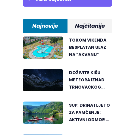
Najnovije
Najčitanije
TOKOM VIKENDA
BESPLATAN ULAZ
NA "AKVANU"
DOŽIVITE KIŠU
METEORA IZNAD
TRNOVAČKOG
JEZERA
SUP, DRINA I LJETO
ZA PAMĆENJE:
AKTIVNI ODMOR U
SRCU VIŠEGRADA