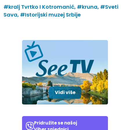
#kralj Tvrtko I Kotromanić,
#kruna,
#Sveti
Sava,
#Istorijski muzej Srbije
Vidi više
Pridružite se našoj
Viber zajednici