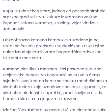
Kopiju studeničkog krsta, jednog od poznatih simbola
srpskog graditeljstva i kulture iz vremena velikog
župana Stefana Nemanje, izradio je vajar Vladimir
Jablanović.
Diskoobrazna kamena kompozicija urađena je po
uzoru na čuvenu predstavu studeničkog krsta koji se
nalazi iznad sjevernih vrata Bogorodičine crkve i od
iste vrste mermera.
Kamena plastika u mermeru čini posebno kulturno-
umjetničko bogatstvo Bogorodičine crkve o čemu
svjedoči i ovaj krst na kome se spajaju ranohrišćanska
simbolika sidra, koje označava spasenje i sigurnost, te
simbolika plodnosti i napretka, predstavljena u vidu
floralnih ukrasa na njegovim krajevima.
Izložba "Čekajući stalnu postavku" koncipirana je tako