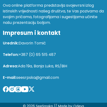
Ova online platforma predstavlja svojevrsni izlog
istinskih vrijednosti našeg društva, te Vas pozivamo da
svojim pričama, fotografijama i sugestijama učinite
našu prezentaciju boljom.
Impresum i kontakt
Urednik:
Davorin Tomić
Telefon:
+387 (0) 65 515 487
Adresa:
Ada 19a, Banja Luka, RS/BiH
E-mail:
seesrpska@gmail.com
© 2026 SeeSrpska //
Made by Qdevs