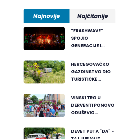
Najnovije
Najčitanije
"FRASHWAVE"
SPOJIO
GENERACIJE I
ENERGIJU KOJA SE
MALO GDJE NALAZI
HERCEGOVAČKO
GAZDINSTVO DIO
TURISTIČKE
PONUDE
NACIONALNE
VINSKI TRG U
GEOGRAFIJE
DERVENTI PONOVO
ODUŠEVIO
POSJETIOCE
DEVET PUTA "DA" -
ZA LJUBAV IZ