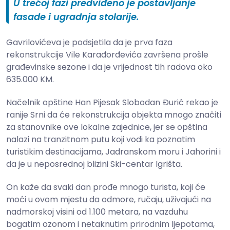
U trećoj fazi predviđeno je postavljanje
fasade i ugradnja stolarije.
Gavrilovićeva je podsjetila da je prva faza
rekonstrukcije Vile Karađorđevića završena prošle
građevinske sezone i da je vrijednost tih radova oko
635.000 KM.
Načelnik opštine Han Pijesak Slobodan Đurić rekao je
ranije Srni da će rekonstrukcija objekta mnogo značiti
za stanovnike ove lokalne zajednice, jer se opština
nalazi na tranzitnom putu koji vodi ka poznatim
turistikim destinacijama, Jadranskom moru i Jahorini i
da je u neposrednoj blizini Ski-centar Igrišta.
On kaže da svaki dan prođe mnogo turista, koji će
moći u ovom mjestu da odmore, ručaju, uživajući na
nadmorskoj visini od 1.100 metara, na vazduhu
bogatim ozonom i netaknutim prirodnim ljepotama,