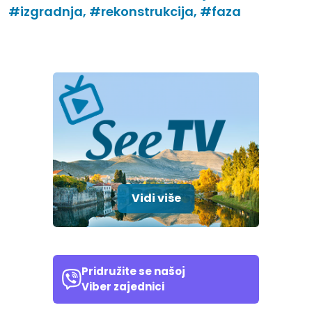
#izgradnja,
#rekonstrukcija,
#faza
Vidi više
Pridružite se našoj
Viber zajednici