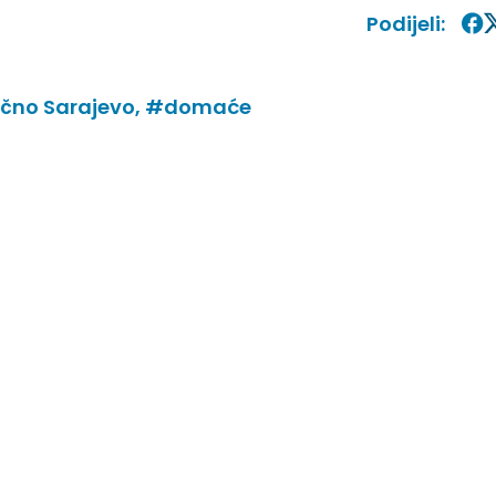
Podijeli:
čno Sarajevo,
#domaće