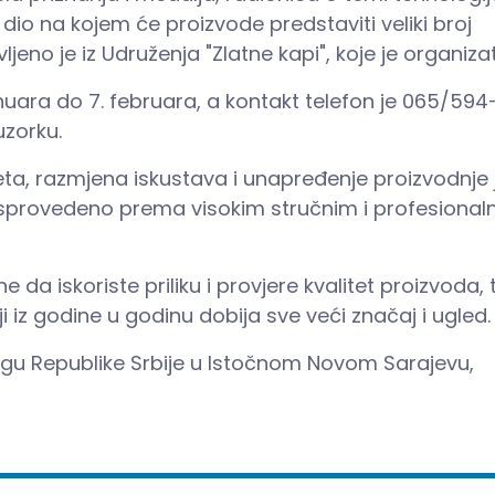
 dio na kojem će proizvode predstaviti veliki broj
ljeno je iz Udruženja "Zlatne kapi", koje je organiza
nuara do 7. februara, a kontakt telefon je 065/594-
uzorku.
teta, razmjena iskustava i unapređenje proizvodnje 
ti sprovedeno prema visokim stručnim i profesional
 da iskoriste priliku i provjere kvalitet proizvoda, 
iz godine u godinu dobija sve veći značaj i ugled.
Trgu Republike Srbije u Istočnom Novom Sarajevu,