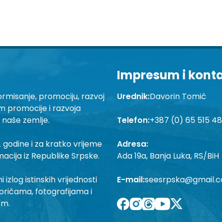
Impresum i kont
ormisanje, promociju, razvoj
Urednik:
Davorin Tomić
em promocije i razvoja
a naše zemlje.
Telefon:
+387 (0) 65 515 4
 godine i za kratko vrijeme
Adresa:
macija iz Republike Srpske.
Ada 19a, Banja Luka, RS/BiH
izlog istinskih vrijednosti
E-mail:
seesrpska@gmail.
pričama, fotografijama i
om.