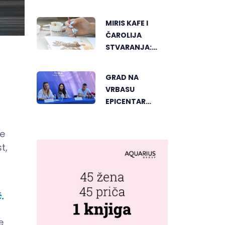
SVJETSKOG
"GREENSTORM
MIRIS KAFE I
PHOTOGRAPHY"
ČAROLIJA
FESTIVALA U
STVARANJA:
MONGOLIJI
OTKRIJTE NOVI
VID
GRAD NA
UMJETNOSTI U
VRBASU
BANJALUCI
EPICENTAR
ELEKTRONSKE
MUZIKE REGIONA
te
t,
.
e