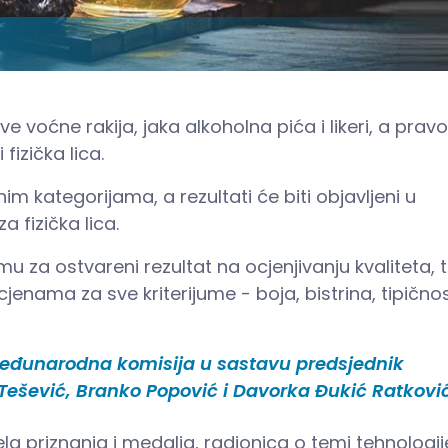
ve voćne rakija, jaka alkoholna pića i likeri, a pravo
fizička lica.
im kategorijama, a rezultati će biti objavljeni u
a fizička lica.
mu za ostvareni rezultat na ocjenjivanju kvaliteta, 
jenama za sve kriterijume - boja, bistrina, tipičnos
međunarodna komisija u sastavu predsjednik
 Tešević, Branko Popović i Davorka Đukić Ratković
la priznanja i medalja, radionica o temi tehnologij