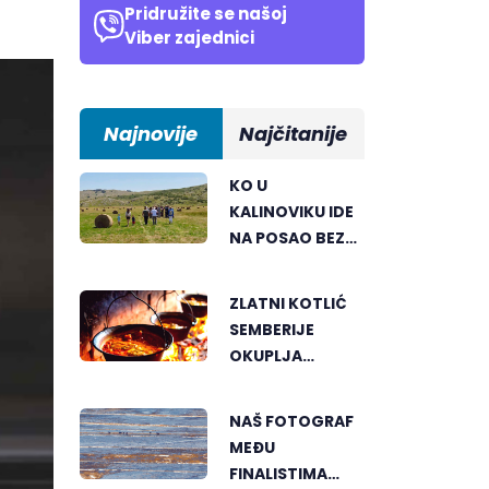
Pridružite se našoj
Viber zajednici
Najnovije
Najčitanije
KO U
KALINOVIKU IDE
NA POSAO BEZ
TERETA I
PRITISKA
ZLATNI KOTLIĆ
SEMBERIJE
OKUPLJA
LJUBITELJE
RIBLJEG
NAŠ FOTOGRAF
PAPRIKAŠA U
MEĐU
DVOROVIMA
FINALISTIMA