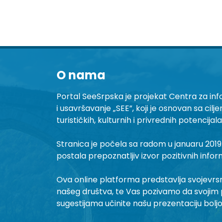
O nama
Portal SeeSrpska je projekat Centra za inf
i usavršavanje „SEE”, koji je osnovan sa cilj
turističkih, kulturnih i privrednih potencijal
Stranica je počela sa radom u januaru 2019.
postala prepoznatljiv izvor pozitivnih infor
Ova online platforma predstavlja svojevrsni 
našeg društva, te Vas pozivamo da svojim 
sugestijama učinite našu prezentaciju bolj