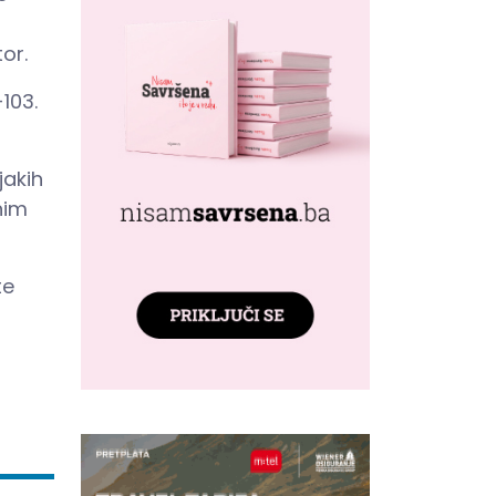
tor.
103.
jakih
nim
te