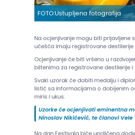
FOTO:
Ustupljena fotografija
Na ocjenjivanje mogu biti prijavljene s
učešća imaju registrovane destilerije i 
Ocjenjivanje će biti vršeno u razdvojen
biltenima za registrovane destilerije i z
Svaki uzorak će dobiti medalju i diplo
listić sa informacijama o dobijenim oc
miris i ukus.
Uzorke će ocjenjivati eminentna 
Ninoslav Nikićević, te članovi Vele
Na dan Festivala biće upriličena dodje