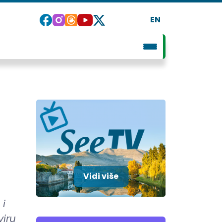
EN
Vidi više
 i
viru