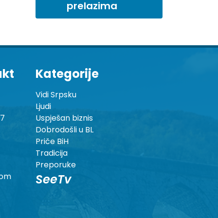
prelazima
akt
Kategorije
Vidi Srpsku
Ljudi
87
Uspješan biznis
Dobrodošli u BL
Priče BiH
Tradicija
Preporuke
com
SeeTv