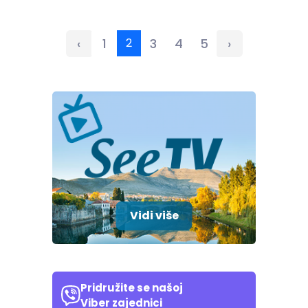
‹
1
2
3
4
5
›
Vidi više
Pridružite se našoj
Viber zajednici