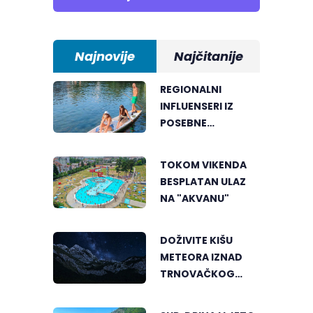
Najnovije
Najčitanije
REGIONALNI
INFLUENSERI IZ
POSEBNE
PERSPEKTIVE
UPOZNALI
TOKOM VIKENDA
BANJALUKU
BESPLATAN ULAZ
NA "AKVANU"
DOŽIVITE KIŠU
METEORA IZNAD
TRNOVAČKOG
JEZERA