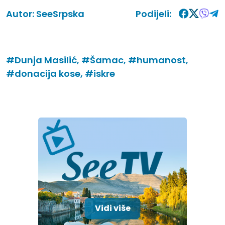
Autor:
SeeSrpska
Podijeli:
#Dunja Masilić,
#Šamac,
#humanost,
#donacija kose,
#iskre
Vidi više