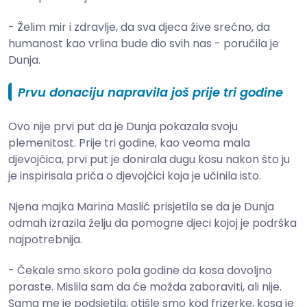
- Želim mir i zdravlje, da sva djeca žive srećno, da
humanost kao vrlina bude dio svih nas - poručila je
Dunja.
Prvu donaciju napravila još prije tri godine
Ovo nije prvi put da je Dunja pokazala svoju
plemenitost. Prije tri godine, kao veoma mala
djevojčica, prvi put je donirala dugu kosu nakon što ju
je inspirisala priča o djevojčici koja je učinila isto.
Njena majka Marina Maslić prisjetila se da je Dunja
odmah izrazila želju da pomogne djeci kojoj je podrška
najpotrebnija.
- Čekale smo skoro pola godine da kosa dovoljno
poraste. Mislila sam da će možda zaboraviti, ali nije.
Sama me je podsjetila, otišle smo kod frizerke, kosa je