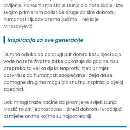
divljenje. Ponosni smo što je Dunja dio naše škole i što
svojim primjerom podstiče druge da šire dobrotu,
humanost i ljubav prema ljudima - rekla je
Mirosavljević.
Inspiracija za sve generacije
Dunjina odluka da po drugi put donira kosu djeci koja
vode najteže životne bitke pokazuje da godine nisu
prepreka za velika djela. Naprotiv, njen primjer
potvrđuje da humanost, saosjećanje i želja da se
pomogne drugima mogu biti snažna inspiracija cijeloj
zajednici.
Dok mnogi traže načine da promijene svijet, Dunja
Maslić to čini jednostavno – šireći dobrotu i vraćajući
osmijehe onima kojima su najpotrebniji.