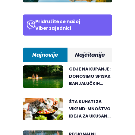
Pridružite se našoj
Viber zajednici
Najnovije
Najčitanije
GDJE NA KUPANJE:
DONOSIMO SPISAK
BANJALUČKIH
MJESTA ZA
OSVJEŽENJE
ŠTA KUHATI ZA
TEKOM LJETNIH
VIKEND: MNOŠTVO
VRUĆINA
IDEJA ZA UKUSAN
PORODIČNI RUČAK
REGIONALNI