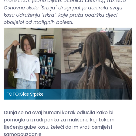
može imati jedno dijete. Učenica četvrtog razreda
Osnovne škole "Srbija" drugi put je donirala svoju
kosu Udruženju "Iskra", koje pruža podršku djeci
oboljeloj od malignih bolesti.
FOTO:
Glas Srpske
Dunja se na ovaj humani korak odlučila kako bi
pomogla u izradi perika za mališane koji tokom
liječenja gube kosu, želeći da im vrati osmijeh i
samopouzdanje.