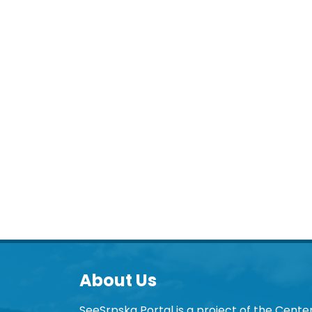
About Us
SeeSrpska Portal is a project of the Center