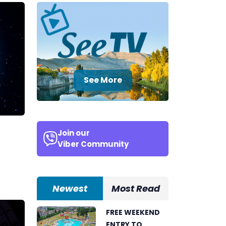
See More
Join our
Viber Community
Newest
Most Read
FREE WEEKEND
ENTRY TO