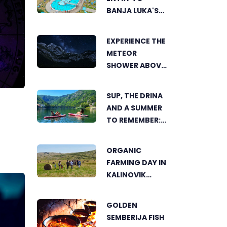
BANJA LUKA'S
AKVANA WATER
PARK
EXPERIENCE THE
METEOR
SHOWER ABOVE
TRNOVAČKO
LAKE
SUP, THE DRINA
AND A SUMMER
TO REMEMBER:
AN ACTIVE
HOLIDAY IN THE
ORGANIC
HEART OF
FARMING DAY IN
VIŠEGRAD
KALINOVIK
SHOWCASES
THE GROWING
GOLDEN
SUCCESS OF
SEMBERIJA FISH
SUSTAINABLE