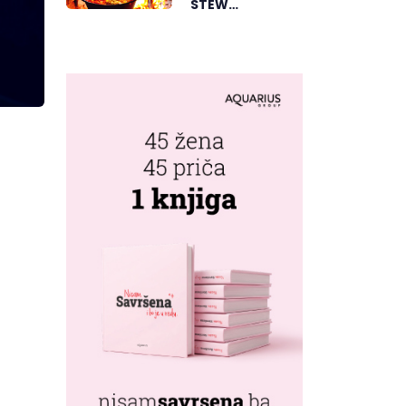
STEW
AGRICULTURE
COMPETITION
BRINGS
TOGETHER
FOOD LOVERS IN
DVOROVI