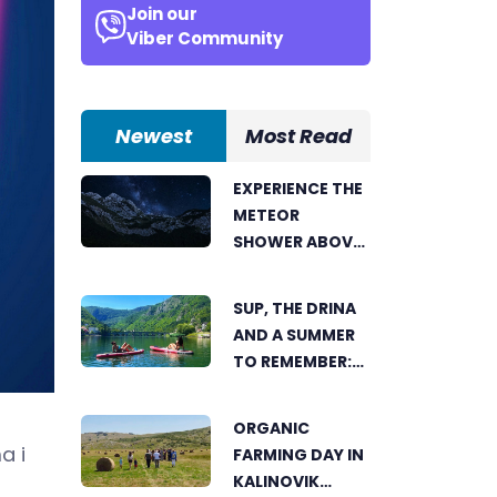
Join our
Viber Community
Newest
Most Read
EXPERIENCE THE
METEOR
SHOWER ABOVE
TRNOVAČKO
LAKE
SUP, THE DRINA
AND A SUMMER
TO REMEMBER:
AN ACTIVE
HOLIDAY IN THE
ORGANIC
HEART OF
a i
FARMING DAY IN
VIŠEGRAD
KALINOVIK