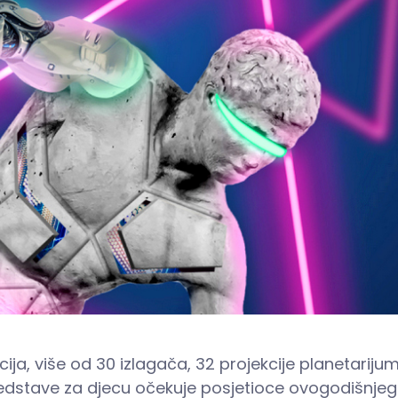
ja, više od 30 izlagača, 32 projekcije planetarijum
edstave za djecu očekuje posjetioce ovogodišnjeg