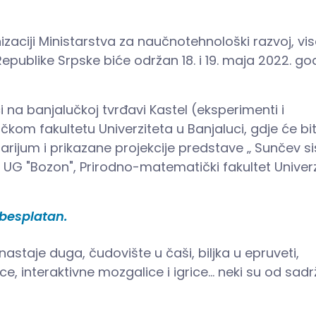
izaciji Ministarstva za naučnotehnološki razvoj, vi
publike Srpske biće održan 18. i 19. maja 2022. go
na banjalučkoj tvrđavi Kastel (eksperimenti i
kom fakultetu Univerziteta u Banjaluci, gdje će bit
arijum i prikazane projekcije predstave „ Sunčev s
 UG "Bozon", Prirodno-matematički fakultet Univer
 besplatan.
 nastaje duga, čudovište u čaši, biljka u epruveti,
ce, interaktivne mozgalice i igrice... neki su od sad