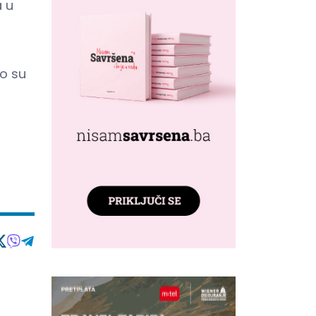
a u
to su