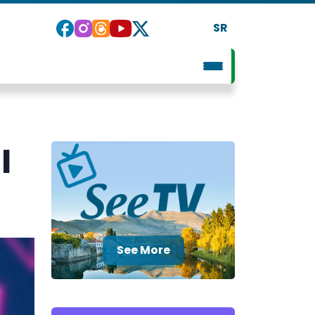
SR
I
See More