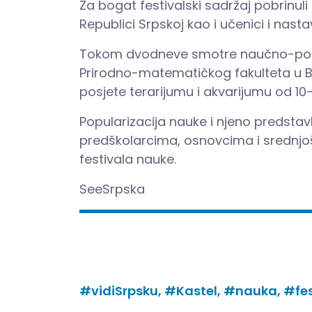
Za bogat festivalski sadržaj pobrinuli
Republici Srpskoj kao i učenici i nasta
Tokom dvodneve smotre naučno-popul
Prirodno-matematičkog fakulteta u Ba
posjete terarijumu i akvarijumu od 10
Popularizacija nauke i njeno predstavl
predškolarcima, osnovcima i srednjoško
festivala nauke.
SeeSrpska
#vidiSrpsku,
#Kastel,
#nauka,
#fes