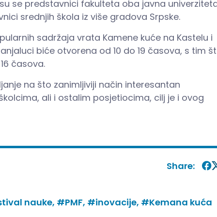
 su se predstavnici fakulteta oba javna univerzitet
vnici srednjih škola iz više gradova Srpske.
arnih sadržaja vrata Kamene kuće na Kastelu i
njaluci biće otvorena od 10 do 19 časova, s tim š
-16 časova.
janje na što zanimljiviji način interesantan
lcima, ali i ostalim posjetiocima, cilj je i ovog
Share:
tival nauke,
#PMF,
#inovacije,
#Kemana kuća