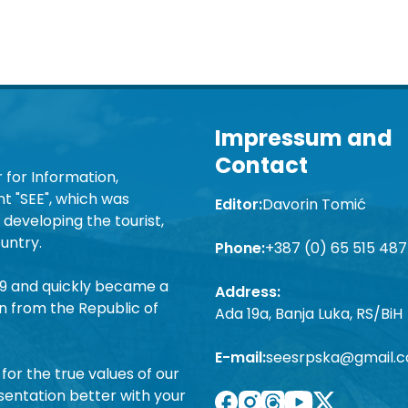
Impressum and
Contact
 for Information,
 "SEE", which was
Editor:
Davorin Tomić
developing the tourist,
untry.
Phone:
+387 (0) 65 515 487
19 and quickly became a
Address:
n from the Republic of
Ada 19a, Banja Luka, RS/BiH
E-mail:
seesrpska@gmail.
for the true values of our
sentation better with your