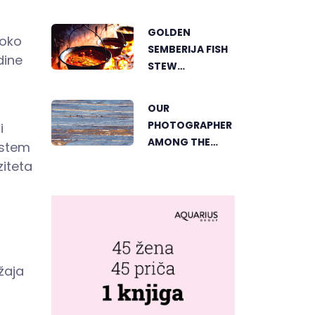
SHOWCASES
THE GROWING
GOLDEN
soko
SUCCESS OF
SEMBERIJA FISH
SUSTAINABLE
dine
STEW
AGRICULTURE
COMPETITION
BRINGS
OUR
TOGETHER
PHOTOGRAPHER
i
FOOD LOVERS IN
AMONG THE
istem
DVOROVI
FINALISTS OF
ziteta
THE WORLD'S
GREENSTORM
PHOTOGRAPHY
FESTIVAL IN
MONGOLIA
ržaja