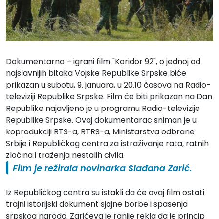
Dokumentarno – igrani film "
Koridor 92
", o jednoj od
najslavnijih bitaka Vojske Republike Srpske biće
prikazan u subotu, 9. januara, u 20.10 časova na Radio-
televiziji Republike Srpske. Film će biti prikazan na Dan
Republike najavljeno je u programu Radio-televizije
Republike Srpske. Ovaj dokumentarac sniman je u
koprodukciji RTS-a, RTRS-a, Ministarstva odbrane
Srbije i Republičkog centra za istraživanje rata, ratnih
zločina i traženja nestalih civila.
Film je režirala novinarka Slađana Zarić.
Iz Republičkog centra su istakli da će ovaj film ostati
trajni istorijski dokument sjajne borbe i spasenja
srpskog naroda. Zarićeva je ranije rekla da je princip