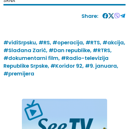
SRNA
Share:
#vidiSrpsku,
#RS,
#operacija,
#RTS,
#akcija,
#Slađana Zarić,
#Dan republike,
#RTRS,
#dokumentarni film,
#Radio-televizija
Republike Srpske,
#Koridor 92,
#9. januara,
#premijera