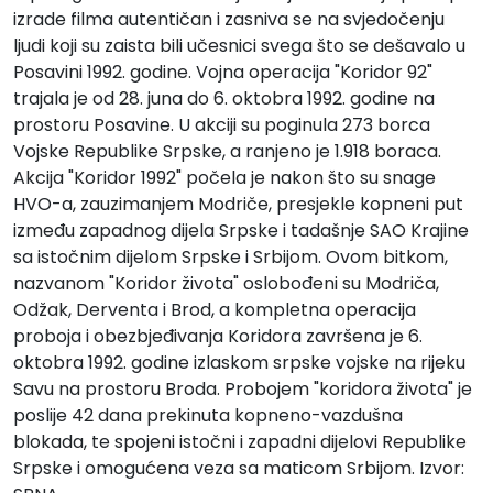
izrade filma autentičan i zasniva se na svjedočenju
ljudi koji su zaista bili učesnici svega što se dešavalo u
Posavini 1992. godine. Vojna operacija "Koridor 92"
trajala je od 28. juna do 6. oktobra 1992. godine na
prostoru Posavine. U akciji su poginula 273 borca
Vojske Republike Srpske, a ranjeno je 1.918 boraca.
Akcija "Koridor 1992" počela je nakon što su snage
HVO-a, zauzimanjem Modriče, presjekle kopneni put
između zapadnog dijela Srpske i tadašnje SAO Krajine
sa istočnim dijelom Srpske i Srbijom. Ovom bitkom,
nazvanom "Koridor života" oslobođeni su Modriča,
Odžak, Derventa i Brod, a kompletna operacija
proboja i obezbjeđivanja Koridora završena je 6.
oktobra 1992. godine izlaskom srpske vojske na rijeku
Savu na prostoru Broda. Probojem "koridora života" je
poslije 42 dana prekinuta kopneno-vazdušna
blokada, te spojeni istočni i zapadni dijelovi Republike
Srpske i omogućena veza sa maticom Srbijom. Izvor: