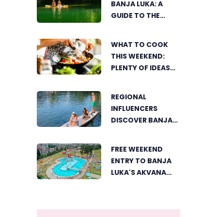
BANJA LUKA: A
GUIDE TO THE
CITY’S BEST
SUMMER SPOTS
WHAT TO COOK
FOR COOLING OFF
THIS WEEKEND:
PLENTY OF IDEAS
FOR A DELICIOUS
FAMILY LUNCH
REGIONAL
INFLUENCERS
DISCOVER BANJA
LUKA FROM A
UNIQUE
FREE WEEKEND
PERSPECTIVE
ENTRY TO BANJA
LUKA'S AKVANA
WATER PARK