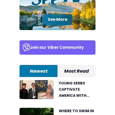
See More
Join our
Viber Community
Newest
Most Read
YOUNG SERBS
CAPTIVATE
AMERICA WITH
SHORT FILM ABOUT
NIKOLA TESLA
WHERE TO SWIM IN