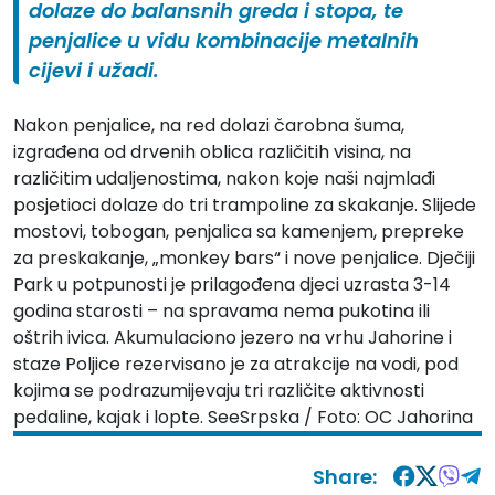
dolaze do balansnih greda i stopa, te
penjalice u vidu kombinacije metalnih
cijevi i užadi.
Nakon penjalice, na red dolazi čarobna šuma,
izgrađena od drvenih oblica različitih visina, na
različitim udaljenostima, nakon koje naši najmlađi
posjetioci dolaze do tri trampoline za skakanje. Slijede
mostovi, tobogan, penjalica sa kamenjem, prepreke
za preskakanje, „monkey bars“ i nove penjalice. Dječiji
Park u potpunosti je prilagođena djeci uzrasta 3-14
godina starosti – na spravama nema pukotina ili
oštrih ivica. Akumulaciono jezero na vrhu Jahorine i
staze Poljice rezervisano je za atrakcije na vodi, pod
kojima se podrazumijevaju tri različite aktivnosti
pedaline, kajak i lopte. SeeSrpska / Foto: OC Jahorina
Share: