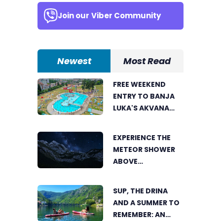
Join our
Viber Community
Newest
Most Read
FREE WEEKEND
ENTRY TO BANJA
LUKA'S AKVANA
WATER PARK
EXPERIENCE THE
METEOR SHOWER
ABOVE
TRNOVAČKO LAKE
SUP, THE DRINA
AND A SUMMER TO
REMEMBER: AN