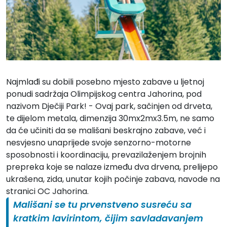
Najmlađi su dobili posebno mjesto zabave u ljetnoj
ponudi sadržaja Olimpijskog centra Jahorina, pod
nazivom Dječiji Park! - Ovaj park, sačinjen od drveta,
te dijelom metala, dimenzija 30mx2mx3.5m, ne samo
da će učiniti da se mališani beskrajno zabave, već i
nesvjesno unaprijede svoje senzorno-motorne
sposobnosti i koordinaciju, prevazilaženjem brojnih
prepreka koje se nalaze između dva drvena, prelijepo
ukrašena, zida, unutar kojih počinje zabava, navode na
stranici OC Jahorina.
Mališani se tu prvenstveno susreću sa
kratkim lavirintom, čijim savladavanjem