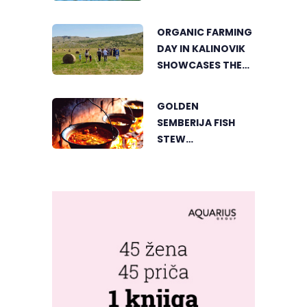
ACTIVE HOLIDAY IN
THE HEART OF
ORGANIC FARMING
VIŠEGRAD
DAY IN KALINOVIK
SHOWCASES THE
GROWING
SUCCESS OF
GOLDEN
SUSTAINABLE
SEMBERIJA FISH
AGRICULTURE
STEW
COMPETITION
BRINGS TOGETHER
FOOD LOVERS IN
DVOROVI