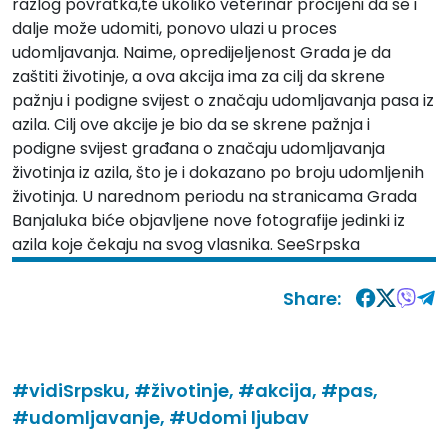
razlog povratka,te ukoliko veterinar procijeni da se i
dalje može udomiti, ponovo ulazi u proces
udomljavanja. Naime, opredijeljenost Grada je da
zaštiti životinje, a ova akcija ima za cilj da skrene
pažnju i podigne svijest o značaju udomljavanja pasa iz
azila. Cilj ove akcije je bio da se skrene pažnja i
podigne svijest građana o značaju udomljavanja
životinja iz azila, što je i dokazano po broju udomljenih
životinja. U narednom periodu na stranicama Grada
Banjaluka biće objavljene nove fotografije jedinki iz
azila koje čekaju na svog vlasnika. SeeSrpska
Share:
#vidiSrpsku,
#životinje,
#akcija,
#pas,
#udomljavanje,
#Udomi ljubav