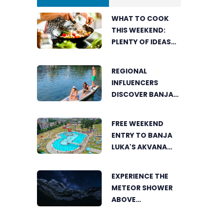
WHAT TO COOK
THIS WEEKEND:
PLENTY OF IDEAS
FOR A DELICIOUS
FAMILY LUNCH
REGIONAL
INFLUENCERS
DISCOVER BANJA
LUKA FROM A
UNIQUE
FREE WEEKEND
PERSPECTIVE
ENTRY TO BANJA
LUKA'S AKVANA
WATER PARK
EXPERIENCE THE
METEOR SHOWER
ABOVE
TRNOVAČKO LAKE