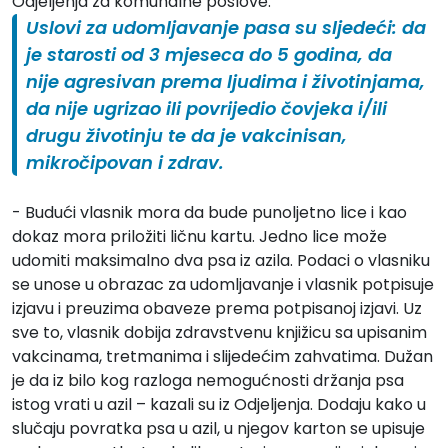
Odjeljenja za komunalne poslove.
Uslovi za udomljavanje pasa su sljedeći: da
je starosti od 3 mjeseca do 5 godina, da
nije agresivan prema ljudima i životinjama,
da nije ugrizao ili povrijedio čovjeka i/ili
drugu životinju te da je vakcinisan,
mikročipovan i zdrav.
- Budući vlasnik mora da bude punoljetno lice i kao
dokaz mora priložiti ličnu kartu. Jedno lice može
udomiti maksimalno dva psa iz azila. Podaci o vlasniku
se unose u obrazac za udomljavanje i vlasnik potpisuje
izjavu i preuzima obaveze prema potpisanoj izjavi. Uz
sve to, vlasnik dobija zdravstvenu knjižicu sa upisanim
vakcinama, tretmanima i slijedećim zahvatima. Dužan
je da iz bilo kog razloga nemogućnosti držanja psa
istog vrati u azil – kazali su iz Odjeljenja. Dodaju kako u
slučaju povratka psa u azil, u njegov karton se upisuje