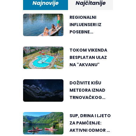
Najnovije
Najčitanije
REGIONALNI
INFLUENSERI IZ
POSEBNE
PERSPEKTIVE
UPOZNALI
TOKOM VIKENDA
BANJALUKU
BESPLATAN ULAZ
NA "AKVANU"
DOŽIVITE KIŠU
METEORA IZNAD
TRNOVAČKOG
JEZERA
SUP, DRINA I LJETO
ZA PAMĆENJE:
AKTIVNI ODMOR U