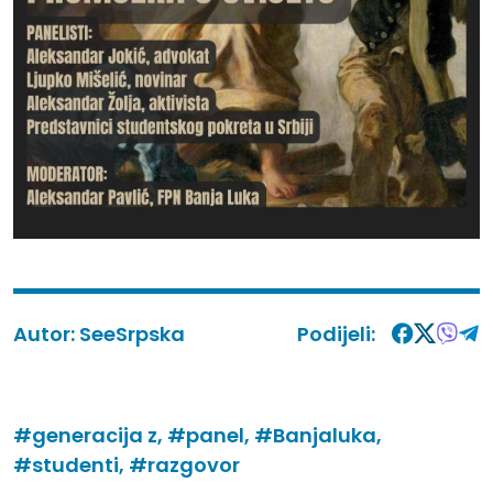
Autor:
SeeSrpska
Podijeli:
#generacija z,
#panel,
#Banjaluka,
#studenti,
#razgovor