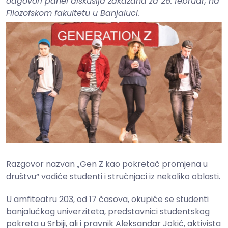
odgovori panel diskusija zakazana za 26. februar, na
Filozofskom fakultetu u Banjaluci.
Razgovor nazvan „Gen Z kao pokretač promjena u
društvu“ vodiće studenti i stručnjaci iz nekoliko oblasti.
U amfiteatru 203, od 17 časova, okupiće se studenti
banjalučkog univerziteta, predstavnici studentskog
pokreta u Srbiji, ali i pravnik Aleksandar Jokić, aktivista