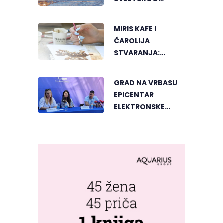
"GREENSTORM
PHOTOGRAPHY"
MIRIS KAFE I
FESTIVALA U
ČAROLIJA
MONGOLIJI
STVARANJA:
OTKRIJTE NOVI VID
UMJETNOSTI U
GRAD NA VRBASU
BANJALUCI
EPICENTAR
ELEKTRONSKE
MUZIKE REGIONA