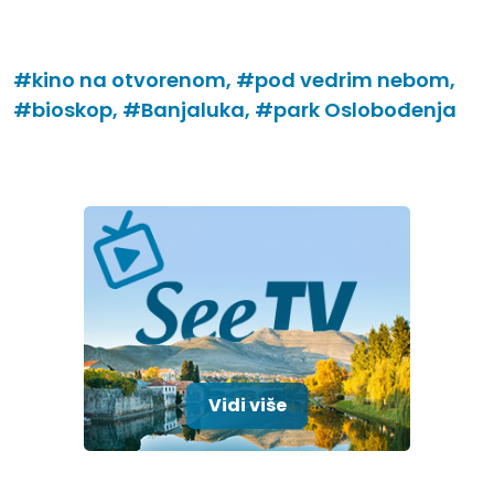
#kino na otvorenom,
#pod vedrim nebom,
#bioskop,
#Banjaluka,
#park Oslobođenja
Vidi više