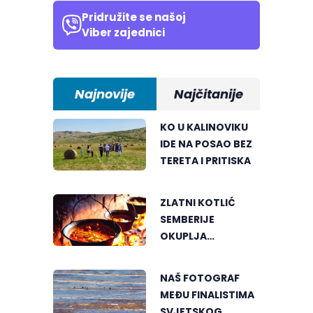
Pridružite se našoj
Viber zajednici
Najnovije
Najčitanije
KO U KALINOVIKU
IDE NA POSAO BEZ
TERETA I PRITISKA
ZLATNI KOTLIĆ
SEMBERIJE
OKUPLJA
LJUBITELJE
RIBLJEG PAPRIKAŠA
NAŠ FOTOGRAF
U DVOROVIMA
MEĐU FINALISTIMA
SVJETSKOG