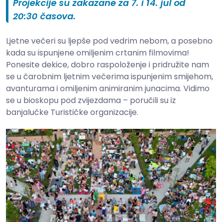
Projekcije su zakazane za 7. i 14. jul od
20:30 časova.
Ljetne večeri su ljepše pod vedrim nebom, a posebno
kada su ispunjene omiljenim crtanim filmovima!
Ponesite dekice, dobro raspoloženje i pridružite nam
se u čarobnim ljetnim večerima ispunjenim smijehom,
avanturama i omiljenim animiranim junacima. Vidimo
se u bioskopu pod zvijezdama – poručili su iz
banjalučke Turističke organizacije.