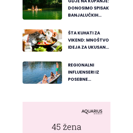
GDJE NA KUPANJE:
DONOSIMO SPISAK
BANJALUČKIH
MJESTA ZA
OSVJEŽENJE
ŠTA KUHATI ZA
TEKOM LJETNIH
VIKEND: MNOŠTVO
VRUĆINA
IDEJA ZA UKUSAN
PORODIČNI RUČAK
REGIONALNI
INFLUENSERI IZ
POSEBNE
PERSPEKTIVE
UPOZNALI
BANJALUKU