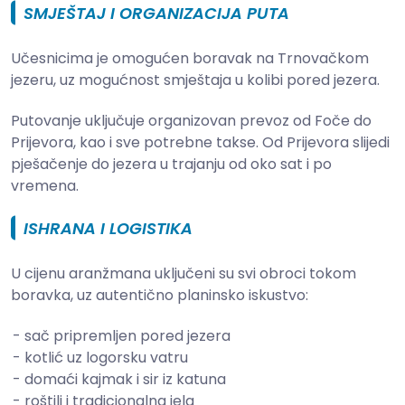
SMJEŠTAJ I ORGANIZACIJA PUTA
Učesnicima je omogućen boravak na Trnovačkom
jezeru, uz mogućnost smještaja u kolibi pored jezera.
Putovanje uključuje organizovan prevoz od Foče do
Prijevora, kao i sve potrebne takse. Od Prijevora slijedi
pješačenje do jezera u trajanju od oko sat i po
vremena.
ISHRANA I LOGISTIKA
U cijenu aranžmana uključeni su svi obroci tokom
boravka, uz autentično planinsko iskustvo:
sač pripremljen pored jezera
kotlić uz logorsku vatru
domaći kajmak i sir iz katuna
roštilj i tradicionalna jela