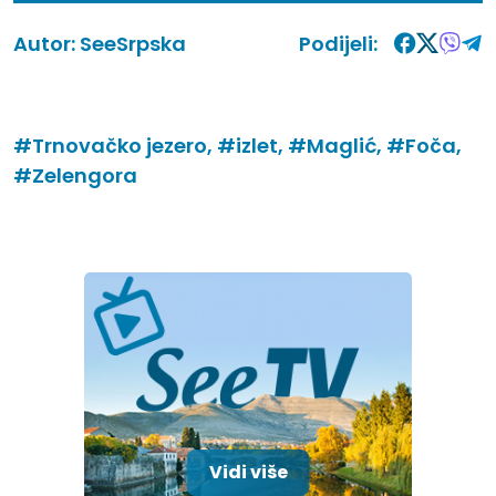
Autor:
SeeSrpska
Podijeli:
#Trnovačko jezero,
#izlet,
#Maglić,
#Foča,
#Zelengora
Vidi više