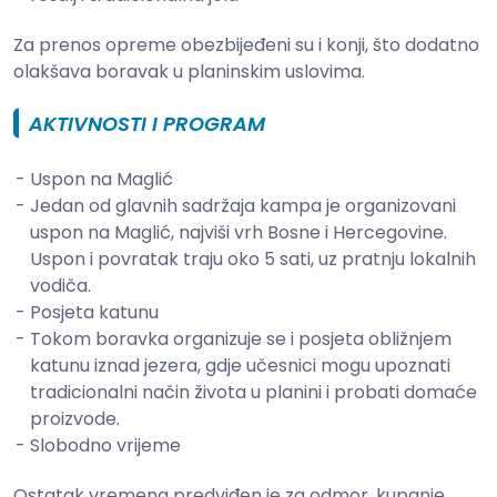
Za prenos opreme obezbijeđeni su i konji, što dodatno
olakšava boravak u planinskim uslovima.
AKTIVNOSTI I PROGRAM
Uspon na Maglić
Jedan od glavnih sadržaja kampa je organizovani
uspon na Maglić, najviši vrh Bosne i Hercegovine.
Uspon i povratak traju oko 5 sati, uz pratnju lokalnih
vodiča.
Posjeta katunu
Tokom boravka organizuje se i posjeta obližnjem
katunu iznad jezera, gdje učesnici mogu upoznati
tradicionalni način života u planini i probati domaće
proizvode.
Slobodno vrijeme
Ostatak vremena predviđen je za odmor, kupanje,