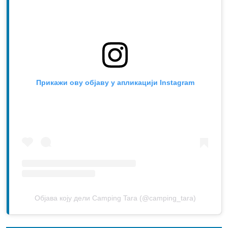
Прикажи ову објаву у апликацији Instagram
Објава коју дели Camping Tara (@camping_tara)