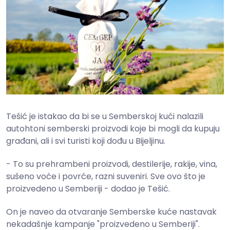
Tešić je istakao da bi se u Semberskoj kući nalazili
autohtoni semberski proizvodi koje bi mogli da kupuju
građani, ali i svi turisti koji dođu u Bijeljinu.
- To su prehrambeni proizvodi, destilerije, rakije, vina,
sušeno voće i povrće, razni suveniri. Sve ovo što je
proizvedeno u Semberiji - dodao je Tešić.
On je naveo da otvaranje Semberske kuće nastavak
nekadašnje kampanje "proizvedeno u Semberiji".