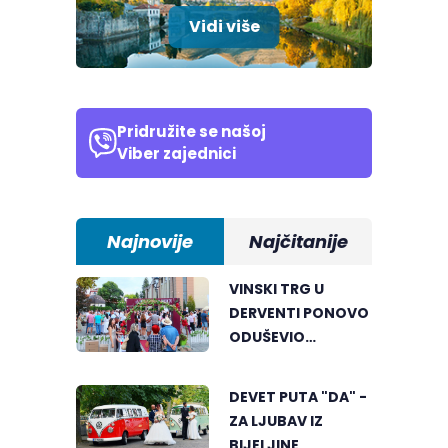
Vidi više
Pridružite se našoj
Viber zajednici
Najnovije
Najčitanije
VINSKI TRG U
DERVENTI PONOVO
ODUŠEVIO
POSJETIOCE
DEVET PUTA "DA" -
ZA LJUBAV IZ
BIJELJINE