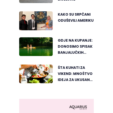
KAKO SU SRPČANI
ODUŠEVILI AMERIKU
GDJE NA KUPANJE:
DONOSIMO SPISAK
BANJALUČKIH
MJESTA ZA
OSVJEŽENJE
ŠTA KUHATI ZA
TEKOM LJETNIH
VIKEND: MNOŠTVO
VRUĆINA
IDEJA ZA UKUSAN
PORODIČNI RUČAK