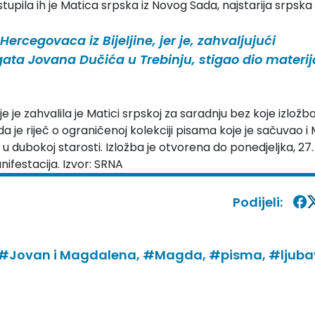
stupila ih je Matica srpska iz Novog Sada, najstarija srpska
Hercegovaca iz Bijeljine, jer je, zahvaljujući
ata Jovana Dučića u Trebinju, stigao dio materij
e je zahvalila je Matici srpskoj za saradnju bez koje izložba
a je riječ o ograničenoj kolekciji pisama koje je sačuvao i 
u dubokoj starosti. Izložba je otvorena do ponedjeljka, 27.
ifestacija. Izvor: SRNA
Podijeli:
#Jovan i Magdalena,
#Magda,
#pisma,
#ljub