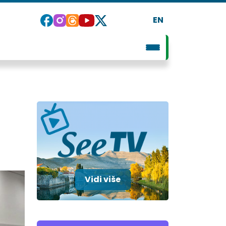
EN
Vidi više