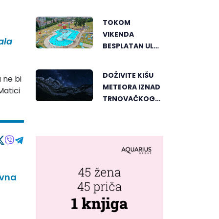
PERSPEKTIVE
UPOZNALI
TOKOM
BANJALUKU
VIKENDA
ala
BESPLATAN ULAZ
NA "AKVANU"
DOŽIVITE KIŠU
 ne bi
METEORA IZNAD
Matici
TRNOVAČKOG
JEZERA
avna