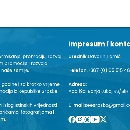
Impresum i kont
ormisanje, promociju, razvoj
Urednik:
Davorin Tomić
em promocije i razvoja
a naše zemlje.
Telefon:
+387 (0) 65 515 4
 godine i za kratko vrijeme
Adresa:
macija iz Republike Srpske.
Ada 19a, Banja Luka, RS/BiH
izlog istinskih vrijednosti
E-mail:
seesrpska@gmail.
pričama, fotografijama i
om.