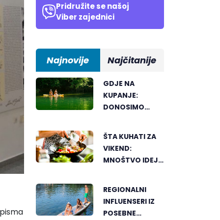
Pridružite se našoj
Viber zajednici
Najnovije
Najčitanije
GDJE NA
KUPANJE:
DONOSIMO
SPISAK
BANJALUČKIH
ŠTA KUHATI ZA
MJESTA ZA
VIKEND:
OSVJEŽENJE
MNOŠTVO IDEJA
TEKOM LJETNIH
ZA UKUSAN
VRUĆINA
PORODIČNI
REGIONALNI
RUČAK
INFLUENSERI IZ
a pisma
POSEBNE