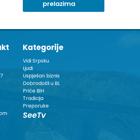
prelazima
akt
Kategorije
Vidi Srpsku
Ljudi
87
Uspješan biznis
Dobrodošli u BL
Priče BiH
Tradicija
Preporuke
com
SeeTv