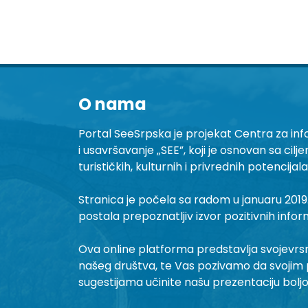
O nama
Portal SeeSrpska je projekat Centra za inf
i usavršavanje „SEE”, koji je osnovan sa cilj
turističkih, kulturnih i privrednih potencijal
Stranica je počela sa radom u januaru 2019.
postala prepoznatljiv izvor pozitivnih infor
Ova online platforma predstavlja svojevrsni 
našeg društva, te Vas pozivamo da svojim 
sugestijama učinite našu prezentaciju bolj