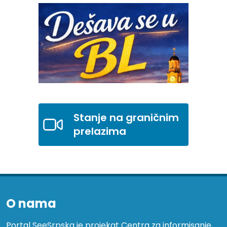
Stanje na graničnim
prelazima
O nama
Portal SeeSrpska je projekat Centra za informisanje,