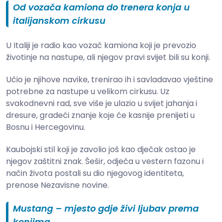
Od vozača kamiona do trenera konja u
italijanskom cirkusu
U Italiji je radio kao vozač kamiona koji je prevozio
životinje na nastupe, ali njegov pravi svijet bili su konji.
Učio je njihove navike, trenirao ih i savladavao vještine
potrebne za nastupe u velikom cirkusu. Uz
svakodnevni rad, sve više je ulazio u svijet jahanja i
dresure, gradeći znanje koje će kasnije prenijeti u
Bosnu i Hercegovinu.
Kaubojski stil koji je zavolio još kao d‌ječak ostao je
njegov zaštitni znak. Šešir, od‌jeća u vestern fazonu i
način života postali su dio njegovog identiteta,
prenose
Nezavisne novine
.
Mustang – mjesto gd‌je živi ljubav prema
konjima