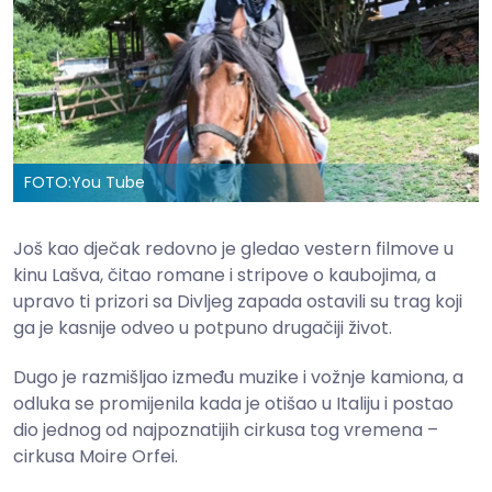
FOTO:
You Tube
Još kao d‌ječak redovno je gledao vestern filmove u
kinu Lašva, čitao romane i stripove o kaubojima, a
upravo ti prizori sa Divljeg zapada ostavili su trag koji
ga je kasnije odveo u potpuno drugačiji život.
Dugo je razmišljao između muzike i vožnje kamiona, a
odluka se promijenila kada je otišao u Italiju i postao
dio jednog od najpoznatijih cirkusa tog vremena –
cirkusa Moire Orfei.