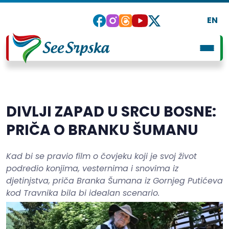
EN
DIVLJI ZAPAD U SRCU BOSNE:
PRIČA O BRANKU ŠUMANU
Kad bi se pravio film o čovjeku koji je svoj život
podredio konjima, vesternima i snovima iz
d‌jetinjstva, priča Branka Šumana iz Gornjeg Putićeva
kod Travnika bila bi idealan scenario.