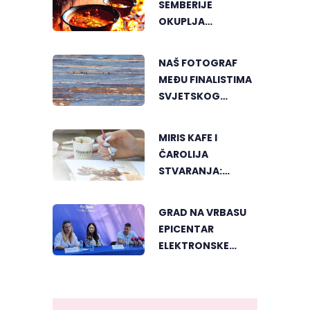
SEMBERIJE
OKUPLJA
LJUBITELJE
RIBLJEG PAPRIKAŠA
NAŠ FOTOGRAF
U DVOROVIMA
MEĐU FINALISTIMA
SVJETSKOG
"GREENSTORM
PHOTOGRAPHY"
MIRIS KAFE I
FESTIVALA U
ČAROLIJA
MONGOLIJI
STVARANJA:
OTKRIJTE NOVI VID
UMJETNOSTI U
GRAD NA VRBASU
BANJALUCI
EPICENTAR
ELEKTRONSKE
MUZIKE REGIONA