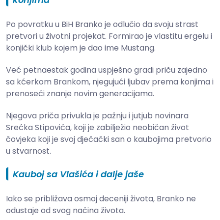
Po povratku u BiH Branko je odlučio da svoju strast
pretvori u životni projekat. Formirao je vlastitu ergelu i
konjički klub kojem je dao ime Mustang.
Već petnaestak godina uspješno gradi priču zajedno
sa kćerkom Brankom, njegujući ljubav prema konjima i
prenoseći znanje novim generacijama.
Njegova priča privukla je pažnju i jutjub novinara
Srećka Stipovića, koji je zabilježio neobičan život
čovjeka koji je svoj d‌ječački san o kaubojima pretvorio
u stvarnost.
Kauboj sa Vlašića i dalje jaše
Iako se približava osmoj deceniji života, Branko ne
odustaje od svog načina života.