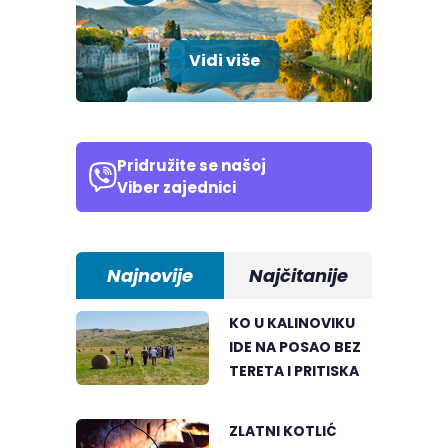
Vidi više
Pridružite se našoj
Viber zajednici
Najnovije
Najčitanije
KO U KALINOVIKU
IDE NA POSAO BEZ
TERETA I PRITISKA
ZLATNI KOTLIĆ