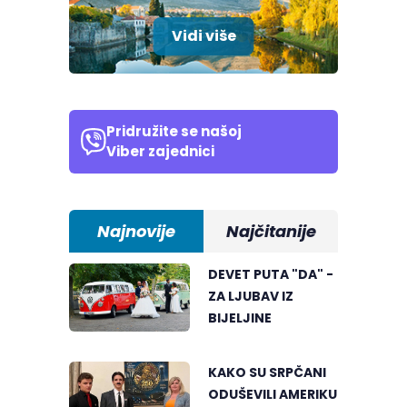
Vidi više
Pridružite se našoj
Viber zajednici
Najnovije
Najčitanije
DEVET PUTA "DA" -
ZA LJUBAV IZ
BIJELJINE
KAKO SU SRPČANI
ODUŠEVILI AMERIKU