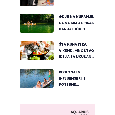
GDJE NA KUPANJE:
DONOSIMO SPISAK
BANJALUČKIH
MJESTA ZA
OSVJEŽENJE
ŠTA KUHATI ZA
TEKOM LJETNIH
VIKEND: MNOŠTVO
VRUĆINA
IDEJA ZA UKUSAN
PORODIČNI RUČAK
REGIONALNI
INFLUENSERI IZ
POSEBNE
PERSPEKTIVE
UPOZNALI
BANJALUKU