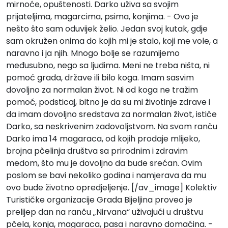
mirnoće, opuštenosti. Darko uživa sa svojim
prijateljima, magarcima, psima, konjima. - Ovo je
nešto što sam oduvijek želio. Jedan svoj kutak, gdje
sam okružen onima do kojih mi je stalo, koji me vole, a
naravno i ja njih. Mnogo bolje se razumijemo
međusubno, nego sa ljudima. Meni ne treba ništa, ni
pomoć grada, države ili bilo koga. Imam sasvim
dovoljno za normalan život. Ni od koga ne tražim
pomoć, podsticaj, bitno je da su mi životinje zdrave i
da imam dovoljno sredstava za normalan život, ističe
Darko, sa neskrivenim zadovoljstvom. Na svom ranču
Darko ima 14 magaraca, od kojih prodaje mlijeko,
brojna pčelinja društva sa prirodnim i zdravim
medom, što mu je dovoljno da bude srećan. Ovim
poslom se bavi nekoliko godina i namjerava da mu
ovo bude životno opredjeljenje. [/av_image] Kolektiv
Turističke organizacije Grada Bijeljina proveo je
prelijep dan na ranču „Nirvana“ uživajući u društvu
pčela, konja, magaraca, pasa i naravno domaćina. -