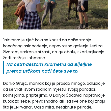
"Nirvana“ je riječ koja se koristi da opiše stanje
konačnog oslobođenja, nepovratno gašenje žeđi za
životom, smirenje strasti, drugu obalu, iskorijenjivanje
žeđi, mržnje i obmane.
Na četrnaestom kilometru od Bijeljine
prema Brčkom naći ćete sve to.
Darko Grujić, momak koji je prošao mnogo, odlučio je
da se vrati svom radnom mjestu, svojoj porodici,
komšijama, prijateljima. U Donjoj Čađavici napravio je
kutak za sebe, prevashodno, ali i za sve one koji znaju
šta je „Nirvana“. Oaza mira, netaknute prirode,