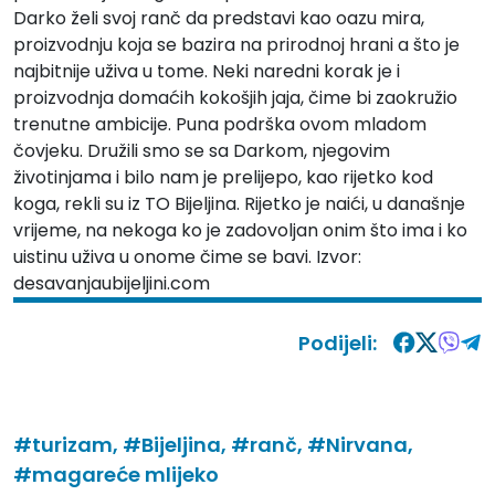
Darko želi svoj ranč da predstavi kao oazu mira,
proizvodnju koja se bazira na prirodnoj hrani a što je
najbitnije uživa u tome. Neki naredni korak je i
proizvodnja domaćih kokošjih jaja, čime bi zaokružio
trenutne ambicije. Puna podrška ovom mladom
čovjeku. Družili smo se sa Darkom, njegovim
životinjama i bilo nam je prelijepo, kao rijetko kod
koga, rekli su iz TO Bijeljina. Rijetko je naići, u današnje
vrijeme, na nekoga ko je zadovoljan onim što ima i ko
uistinu uživa u onome čime se bavi. Izvor:
desavanjaubijeljini.com
Podijeli:
#turizam,
#Bijeljina,
#ranč,
#Nirvana,
#magareće mlijeko