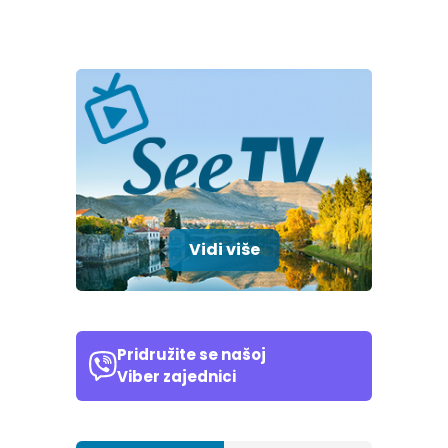
Vidi više
Pridružite se našoj
Viber zajednici