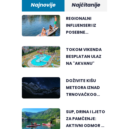
Najnovije
Najčitanije
REGIONALNI
INFLUENSERI IZ
POSEBNE
PERSPEKTIVE
UPOZNALI
TOKOM VIKENDA
BANJALUKU
BESPLATAN ULAZ
NA "AKVANU"
DOŽIVITE KIŠU
METEORA IZNAD
TRNOVAČKOG
JEZERA
SUP, DRINA I LJETO
ZA PAMĆENJE:
AKTIVNI ODMOR U