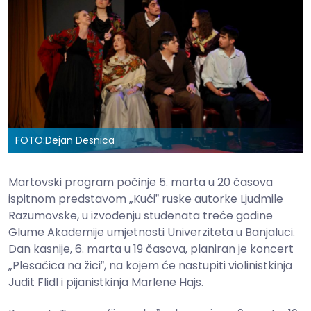
FOTO:
Dejan Desnica
Martovski program počinje 5. marta u 20 časova
ispitnom predstavom „Kućiˮ ruske autorke Ljudmile
Razumovske, u izvođenju studenata treće godine
Glume Akademije umjetnosti Univerziteta u Banjaluci.
Dan kasnije, 6. marta u 19 časova, planiran je koncert
„Plesačica na žiciˮ, na kojem će nastupiti violinistkinja
Judit Flidl i pijanistkinja Marlene Hajs.