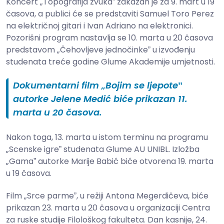
Koncert „Topografija zvukaˮ zakazan je za 9. mart u 19
časova, a publici će se predstaviti Samuel Toro Perez
na električnoj gitari i Ivan Adriano na elektronici.
Pozorišni program nastavlja se 10. marta u 20 časova
predstavom „Čehovljeve jednočinkeˮ u izvođenju
studenata treće godine Glume Akademije umjetnosti.
Dokumentarni film „Bojim se ljepoteˮ
autorke Jelene Medić biće prikazan 11.
marta u 20 časova.
Nakon toga, 13. marta u istom terminu na programu
„Scenske igreˮ studenata Glume AU UNIBL. Izložba
„Gamaˮ autorke Marije Babić biće otvorena 19. marta
u 19 časova.
Film „Srce parmeˮ, u režiji Antona Megerdičeva, biće
prikazan 23. marta u 20 časova u organizaciji Centra
za ruske studije Filološkog fakulteta. Dan kasnije, 24.