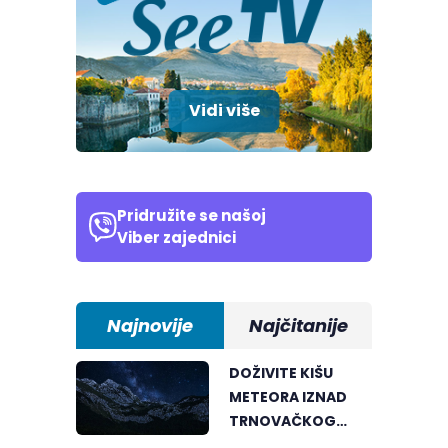
Vidi više
Pridružite se našoj
Viber zajednici
Najnovije
Najčitanije
DOŽIVITE KIŠU
METEORA IZNAD
TRNOVAČKOG
JEZERA