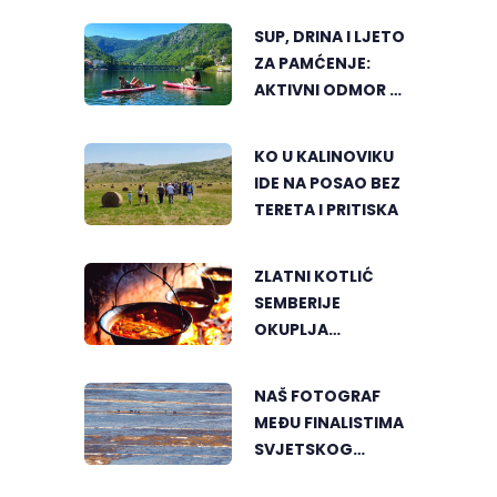
SUP, DRINA I LJETO
ZA PAMĆENJE:
AKTIVNI ODMOR U
SRCU VIŠEGRADA
KO U KALINOVIKU
IDE NA POSAO BEZ
TERETA I PRITISKA
ZLATNI KOTLIĆ
SEMBERIJE
OKUPLJA
LJUBITELJE
RIBLJEG PAPRIKAŠA
NAŠ FOTOGRAF
U DVOROVIMA
MEĐU FINALISTIMA
SVJETSKOG
"GREENSTORM