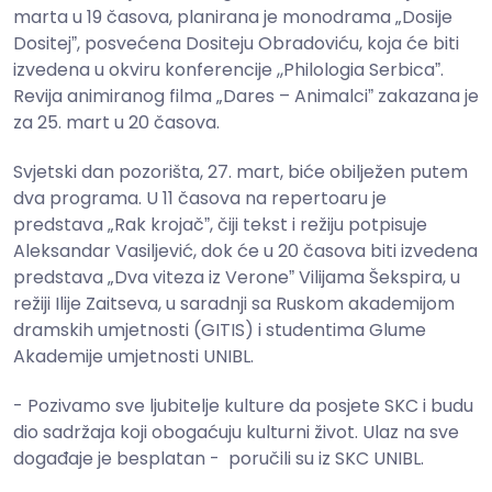
marta u 19 časova, planirana je monodrama „Dosije
Dositejˮ, posvećena Dositeju Obradoviću, koja će biti
izvedena u okviru konferencije ,,Philologia Serbicaˮ.
Revija animiranog filma „Dares – Animalciˮ zakazana je
za 25. mart u 20 časova.
Svjetski dan pozorišta, 27. mart, biće obilježen putem
dva programa. U 11 časova na repertoaru je
predstava „Rak krojačˮ, čiji tekst i režiju potpisuje
Aleksandar Vasiljević, dok će u 20 časova biti izvedena
predstava „Dva viteza iz Veroneˮ Vilijama Šekspira, u
režiji Ilije Zaitseva, u saradnji sa Ruskom akademijom
dramskih umjetnosti (GITIS) i studentima Glume
Akademije umjetnosti UNIBL.
- Pozivamo sve ljubitelje kulture da posjete SKC i budu
dio sadržaja koji obogaćuju kulturni život. Ulaz na sve
događaje je besplatan - poručili su iz SKC UNIBL.