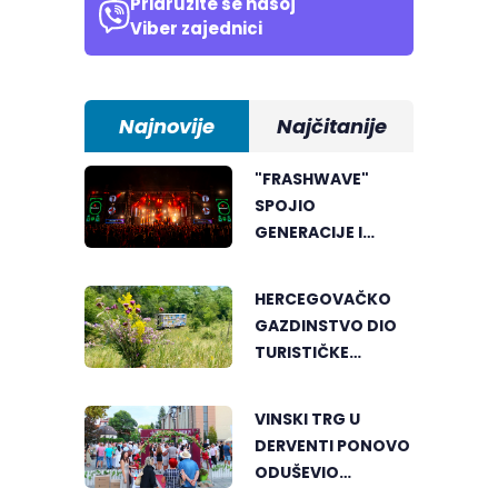
Pridružite se našoj
Viber zajednici
Najnovije
Najčitanije
"FRASHWAVE"
SPOJIO
GENERACIJE I
ENERGIJU KOJA SE
MALO GDJE NALAZI
HERCEGOVAČKO
GAZDINSTVO DIO
TURISTIČKE
PONUDE
NACIONALNE
VINSKI TRG U
GEOGRAFIJE
DERVENTI PONOVO
ODUŠEVIO