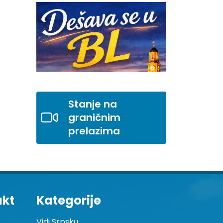
Stanje na
graničnim
prelazima
akt
Kategorije
Vidi Srpsku