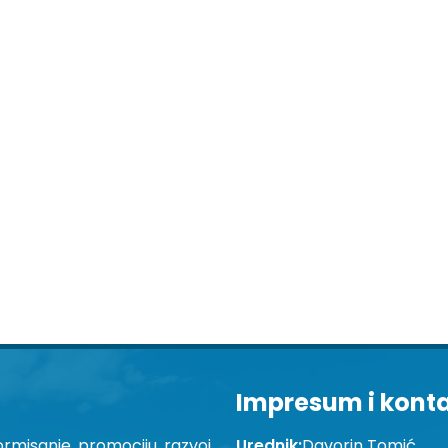
Impresum i kont
ormisanje, promociju, razvoj
Urednik:
Davorin Tomić