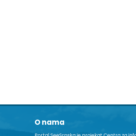
O nama
Portal SeeSrpska je projekat Centra za inf