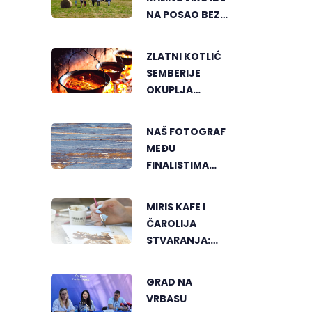
NA POSAO BEZ
TERETA I
PRITISKA
ZLATNI KOTLIĆ
SEMBERIJE
OKUPLJA
LJUBITELJE
RIBLJEG
NAŠ FOTOGRAF
PAPRIKAŠA U
MEĐU
DVOROVIMA
FINALISTIMA
SVJETSKOG
"GREENSTORM
MIRIS KAFE I
PHOTOGRAPHY"
ČAROLIJA
FESTIVALA U
STVARANJA:
MONGOLIJI
OTKRIJTE NOVI
VID
GRAD NA
UMJETNOSTI U
VRBASU
BANJALUCI