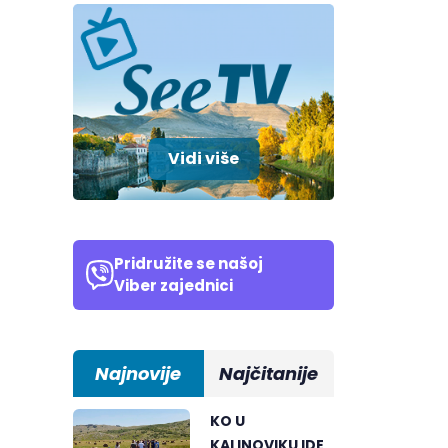
Vidi više
Pridružite se našoj
Viber zajednici
Najnovije
Najčitanije
KO U
KALINOVIKU IDE