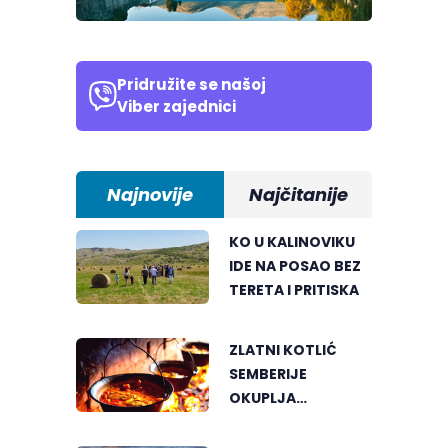
Pridružite se našoj
Viber zajednici
Najnovije
Najčitanije
KO U KALINOVIKU
IDE NA POSAO BEZ
TERETA I PRITISKA
ZLATNI KOTLIĆ
SEMBERIJE
OKUPLJA
LJUBITELJE
RIBLJEG PAPRIKAŠA