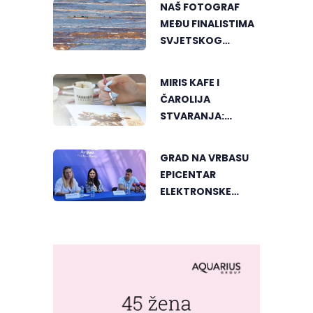
NAŠ FOTOGRAF
U DVOROVIMA
MEĐU FINALISTIMA
SVJETSKOG
"GREENSTORM
PHOTOGRAPHY"
MIRIS KAFE I
FESTIVALA U
ČAROLIJA
MONGOLIJI
STVARANJA:
OTKRIJTE NOVI VID
UMJETNOSTI U
GRAD NA VRBASU
BANJALUCI
EPICENTAR
ELEKTRONSKE
MUZIKE REGIONA