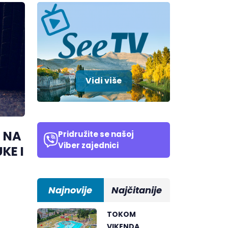
Vidi više
 NA
Pridružite se našoj
Viber zajednici
KE I
Najnovije
Najčitanije
TOKOM
VIKENDA