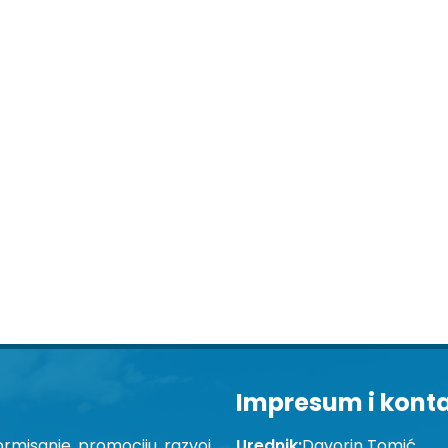
Impresum i kont
ormisanje, promociju, razvoj
Urednik:
Davorin Tomić