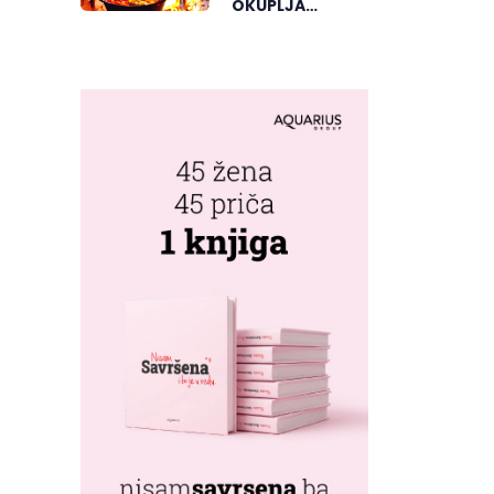
OKUPLJA
LJUBITELJE
RIBLJEG
PAPRIKAŠA U
DVOROVIMA