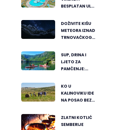
BESPLATAN ULAZ
NA "AKVANU"
DOŽIVITE KIŠU
METEORA IZNAD
TRNOVAČKOG
JEZERA
SUP, DRINA I
LJETO ZA
PAMĆENJE:
AKTIVNI ODMOR
U SRCU
KO U
VIŠEGRADA
KALINOVIKU IDE
NA POSAO BEZ
TERETA I
PRITISKA
ZLATNI KOTLIĆ
SEMBERIJE