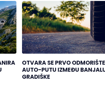
ANIRA
OTVARA SE PRVO ODMORIŠTE
U
AUTO-PUTU IZMEĐU BANJALU
GRADIŠKE