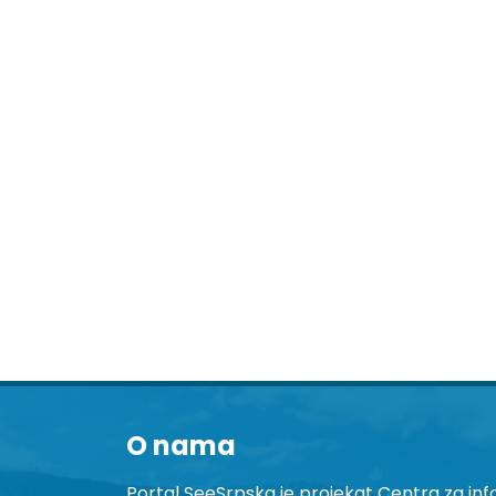
O nama
Portal SeeSrpska je projekat Centra za inf