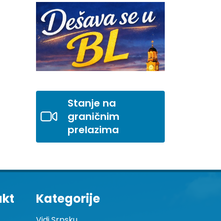
Stanje na
graničnim
prelazima
akt
Kategorije
Vidi Srpsku