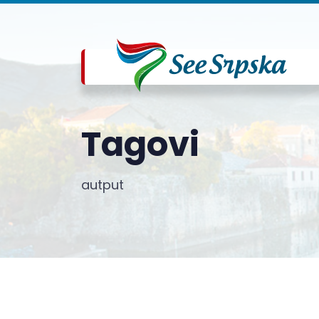
Tagovi
autput