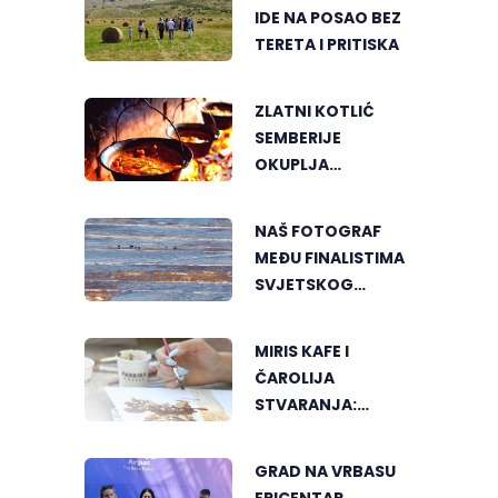
IDE NA POSAO BEZ
TERETA I PRITISKA
ZLATNI KOTLIĆ
SEMBERIJE
OKUPLJA
LJUBITELJE
RIBLJEG PAPRIKAŠA
NAŠ FOTOGRAF
U DVOROVIMA
MEĐU FINALISTIMA
SVJETSKOG
"GREENSTORM
PHOTOGRAPHY"
MIRIS KAFE I
FESTIVALA U
ČAROLIJA
MONGOLIJI
STVARANJA:
OTKRIJTE NOVI VID
UMJETNOSTI U
GRAD NA VRBASU
BANJALUCI