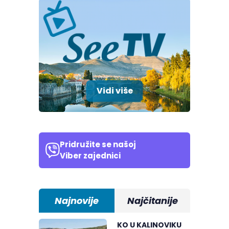
Vidi više
Pridružite se našoj
Viber zajednici
Najnovije
Najčitanije
KO U KALINOVIKU