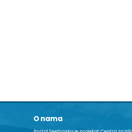
O nama
Portal SeeSrpska je projekat Centra za inf