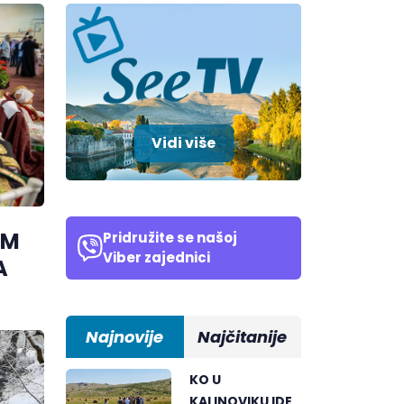
Vidi više
OM
Pridružite se našoj
Viber zajednici
A
Najnovije
Najčitanije
KO U
KALINOVIKU IDE