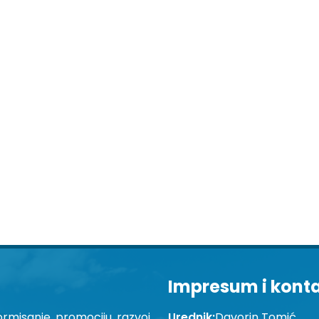
Impresum i kont
ormisanje, promociju, razvoj
Urednik:
Davorin Tomić