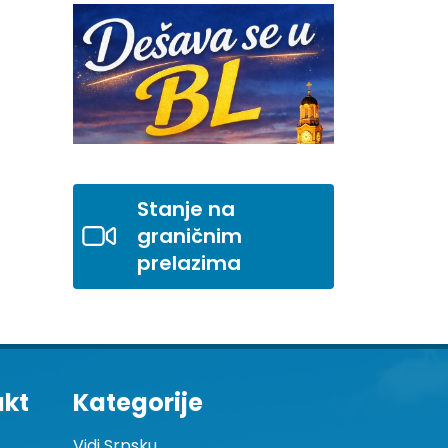
Stanje na
graničnim
prelazima
akt
Kategorije
Vidi Srpsku