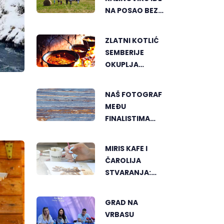
NA POSAO BEZ
TERETA I
PRITISKA
ZLATNI KOTLIĆ
SEMBERIJE
OKUPLJA
LJUBITELJE
RIBLJEG
NAŠ FOTOGRAF
PAPRIKAŠA U
MEĐU
DVOROVIMA
FINALISTIMA
SVJETSKOG
"GREENSTORM
MIRIS KAFE I
PHOTOGRAPHY"
ČAROLIJA
FESTIVALA U
STVARANJA:
MONGOLIJI
OTKRIJTE NOVI
VID
GRAD NA
UMJETNOSTI U
VRBASU
BANJALUCI