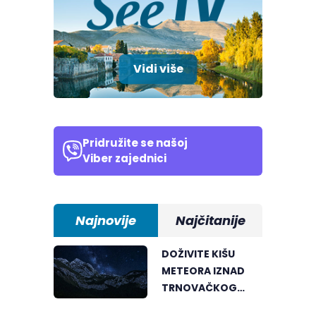
Vidi više
Pridružite se našoj
Viber zajednici
Najnovije
Najčitanije
DOŽIVITE KIŠU
METEORA IZNAD
TRNOVAČKOG
JEZERA