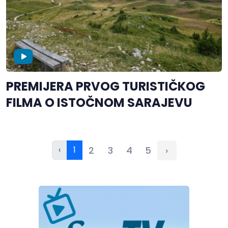
PREMIJERA PRVOG TURISTIČKOG
FILMA O ISTOČNOM SARAJEVU
‹
1
2
3
4
5
›