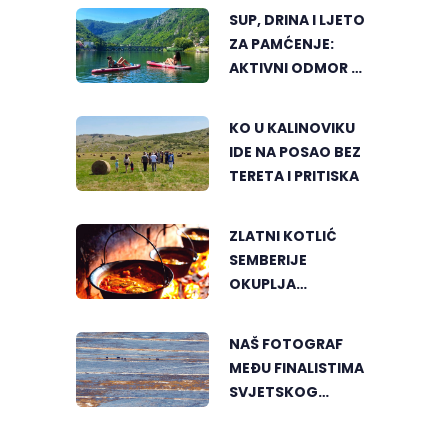
SUP, DRINA I LJETO
ZA PAMĆENJE:
AKTIVNI ODMOR U
SRCU VIŠEGRADA
KO U KALINOVIKU
IDE NA POSAO BEZ
TERETA I PRITISKA
ZLATNI KOTLIĆ
SEMBERIJE
OKUPLJA
LJUBITELJE
RIBLJEG PAPRIKAŠA
NAŠ FOTOGRAF
U DVOROVIMA
MEĐU FINALISTIMA
SVJETSKOG
"GREENSTORM
PHOTOGRAPHY"