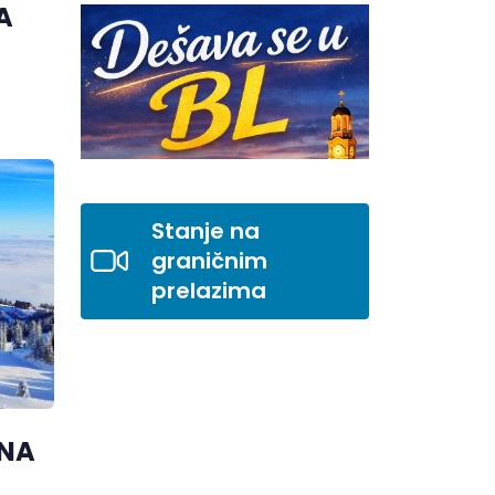
A
Stanje na
graničnim
prelazima
 NA