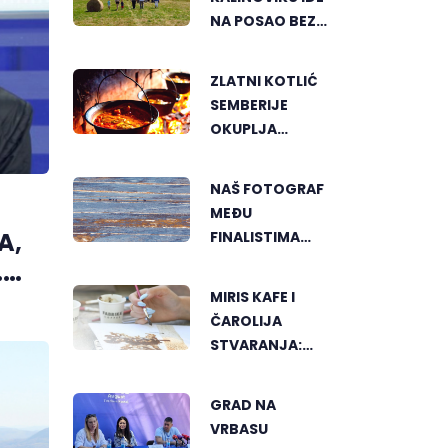
NA POSAO BEZ
TERETA I
PRITISKA
ZLATNI KOTLIĆ
SEMBERIJE
OKUPLJA
LJUBITELJE
RIBLJEG
NAŠ FOTOGRAF
PAPRIKAŠA U
MEĐU
DVOROVIMA
A,
FINALISTIMA
SVJETSKOG
.
"GREENSTORM
MIRIS KAFE I
PHOTOGRAPHY"
ČAROLIJA
FESTIVALA U
STVARANJA:
MONGOLIJI
OTKRIJTE NOVI
VID
GRAD NA
UMJETNOSTI U
VRBASU
BANJALUCI