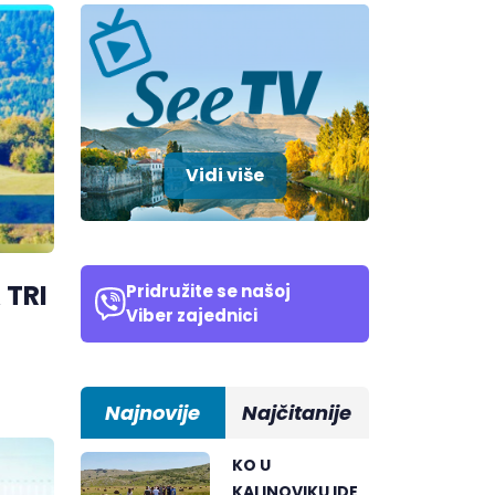
Vidi više
TRI
Pridružite se našoj
Viber zajednici
Najnovije
Najčitanije
KO U
KALINOVIKU IDE