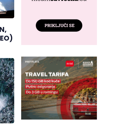
N,
DEO)