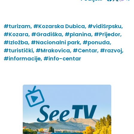
#turizam,
#Kozarska Dubica,
#vidiSrpsku,
#Kozara,
#Gradiška,
#planina,
#Prijedor,
#Izložba,
#Nacionalni park,
#ponuda,
#turistički,
#Mrakovica,
#Centar,
#razvoj,
#informacije,
#info-centar