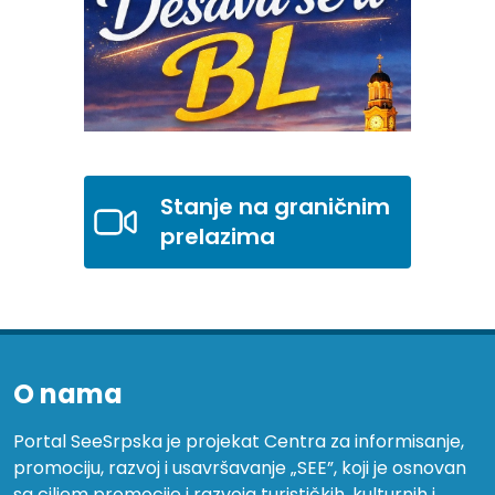
Stanje na graničnim
prelazima
O nama
Portal SeeSrpska je projekat Centra za informisanje,
promociju, razvoj i usavršavanje „SEE”, koji je osnovan
sa ciljem promocije i razvoja turističkih, kulturnih i