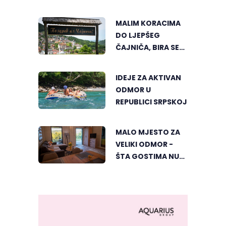
MUZIKE REGIONA
MALIM KORACIMA
DO LJEPŠEG
ČAJNIČA, BIRA SE
NAJLJEPŠI KUTAK
IDEJE ZA AKTIVAN
ODMOR U
REPUBLICI SRPSKOJ
MALO MJESTO ZA
VELIKI ODMOR -
ŠTA GOSTIMA NUDI
DUBIČKI "ZELENI
HORIZONT"