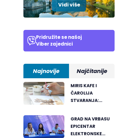
Vidi više
Pridružite se našoj
Viber zajednici
Najnovije
Najčitanije
MIRIS KAFE I
ČAROLIJA
STVARANJA:
OTKRIJTE NOVI VID
UMJETNOSTI U
GRAD NA VRBASU
BANJALUCI
EPICENTAR
ELEKTRONSKE