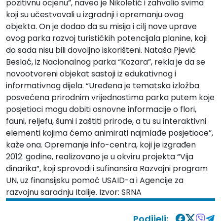
pozitivnu ocjenu”, naveo je Nikoletić i zahvalio svima
koji su učestvovali u izgradnji i opremanju ovog
objekta. On je dodao da su misija i cilj nove uprave
ovog parka razvoj turističkih potencijala planine, koji
do sada nisu bili dovoljno iskorišteni. Nataša Pjević
Beslać, iz Nacionalnog parka “Kozara”, rekla je da se
novootvoreni objekat sastoji iz edukativnog i
informativnog dijela. “Uređena je tematska izložba
posvećena prirodnim vrijednostima parka putem koje
posjetioci mogu dobiti osnovne informacije o flori,
fauni, reljefu, šumi i zaštiti prirode, a tu su interaktivni
elementi kojima ćemo animirati najmlađe posjetioce”,
kaže ona. Opremanje info-centra, koji je izgrađen
2012. godine, realizovano je u okviru projekta “Vija
dinarika”, koji sprovodi i sufinansira Razvojni program
UN, uz finansijsku pomoć USAID-a i Agencije za
razvojnu saradnju Italije. Izvor: SRNA
Podijeli: