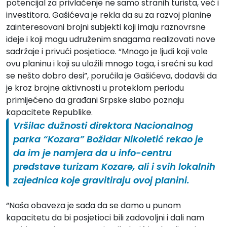
potencijal za privlačenje ne samo stranih turista, već i
investitora. Gašićeva je rekla da su za razvoj planine
zainteresovani brojni subjekti koji imaju raznovrsne
ideje i koji mogu udruženim snagama realizovati nove
sadržaje i privući posjetioce. “Mnogo je ljudi koji vole
ovu planinu i koji su uložili mnogo toga, i srećni su kad
se nešto dobro desi”, poručila je Gašićeva, dodavši da
je kroz brojne aktivnosti u proteklom periodu
primijećeno da građani Srpske slabo poznaju
kapacitete Republike.
Vršilac dužnosti direktora Nacionalnog
parka “Kozara” Božidar Nikoletić rekao je
da im je namjera da u info-centru
predstave turizam Kozare, ali i svih lokalnih
zajednica koje gravitiraju ovoj planini.
“Naša obaveza je sada da se damo u punom
kapacitetu da bi posjetioci bili zadovoljni i dali nam