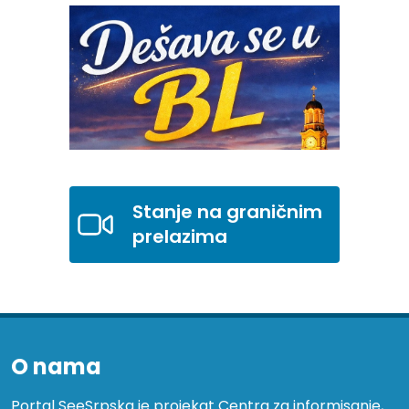
Stanje na graničnim
prelazima
O nama
Portal SeeSrpska je projekat Centra za informisanje,