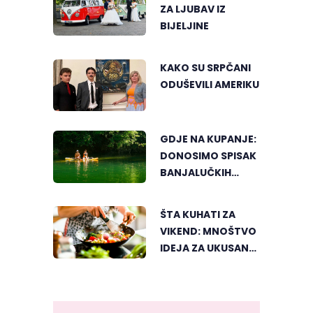
ZA LJUBAV IZ
BIJELJINE
KAKO SU SRPČANI
ODUŠEVILI AMERIKU
GDJE NA KUPANJE:
DONOSIMO SPISAK
BANJALUČKIH
MJESTA ZA
OSVJEŽENJE
ŠTA KUHATI ZA
TEKOM LJETNIH
VIKEND: MNOŠTVO
VRUĆINA
IDEJA ZA UKUSAN
PORODIČNI RUČAK