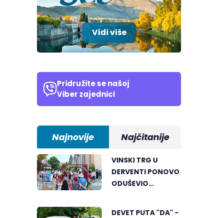
Vidi više
Pridružite se našoj
Viber zajednici
Najnovije
Najčitanije
VINSKI TRG U
DERVENTI PONOVO
ODUŠEVIO
POSJETIOCE
DEVET PUTA "DA" -