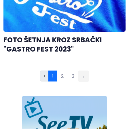
FOTO ŠETNJA KROZ SRBAČKI
"GASTRO FEST 2023"
‹
1
2
3
›