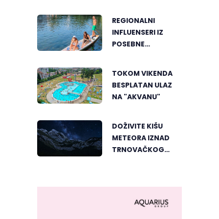
PORODIČNI RUČAK
REGIONALNI
INFLUENSERI IZ
POSEBNE
PERSPEKTIVE
UPOZNALI
TOKOM VIKENDA
BANJALUKU
BESPLATAN ULAZ
NA "AKVANU"
DOŽIVITE KIŠU
METEORA IZNAD
TRNOVAČKOG
JEZERA