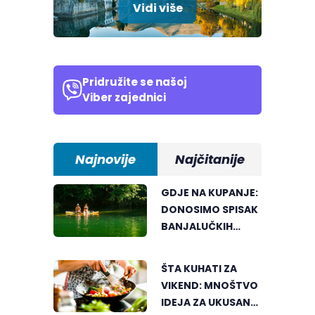
Vidi više
Pridružite se našoj
Viber zajednici
Najnovije
Najčitanije
GDJE NA KUPANJE:
DONOSIMO SPISAK
BANJALUČKIH
MJESTA ZA
OSVJEŽENJE
ŠTA KUHATI ZA
TEKOM LJETNIH
VIKEND: MNOŠTVO
VRUĆINA
IDEJA ZA UKUSAN