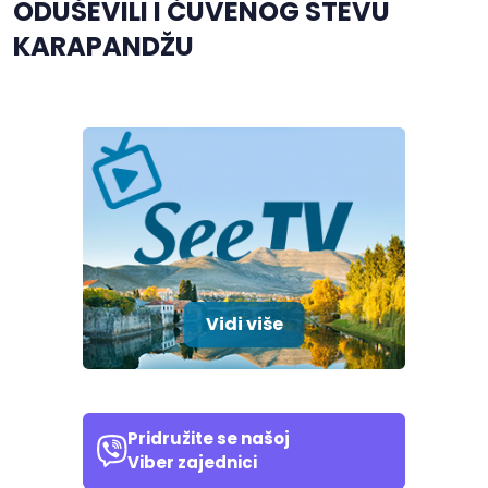
ODUŠEVILI I ČUVENOG STEVU
KARAPANDŽU
Vidi više
Pridružite se našoj
Viber zajednici