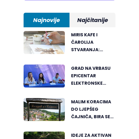
Najnovije
Najčitanije
MIRIS KAFE I
ČAROLIJA
STVARANJA:
OTKRIJTE NOVI VID
UMJETNOSTI U
GRAD NA VRBASU
BANJALUCI
EPICENTAR
ELEKTRONSKE
MUZIKE REGIONA
MALIM KORACIMA
DO LJEPŠEG
ČAJNIČA, BIRA SE
NAJLJEPŠI KUTAK
IDEJE ZA AKTIVAN