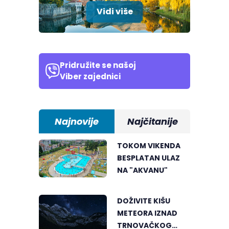
Vidi više
Pridružite se našoj
Viber zajednici
Najnovije
Najčitanije
TOKOM VIKENDA
BESPLATAN ULAZ
NA "AKVANU"
DOŽIVITE KIŠU
METEORA IZNAD
TRNOVAČKOG