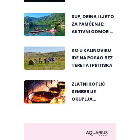
JEZERA
SUP, DRINA I LJETO
ZA PAMĆENJE:
AKTIVNI ODMOR U
SRCU VIŠEGRADA
KO U KALINOVIKU
IDE NA POSAO BEZ
TERETA I PRITISKA
ZLATNI KOTLIĆ
SEMBERIJE
OKUPLJA
LJUBITELJE
RIBLJEG PAPRIKAŠA
U DVOROVIMA