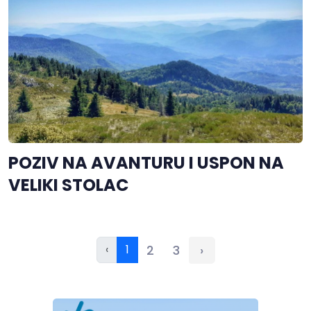
POZIV NA AVANTURU I USPON NA
VELIKI STOLAC
‹
1
2
3
›