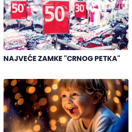
NAJVEĆE ZAMKE "CRNOG PETKA"