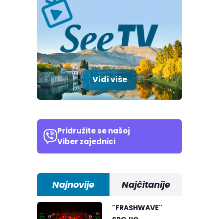
Vidi više
Pridružite se našoj
Viber zajednici
Najnovije
Najčitanije
"FRASHWAVE"