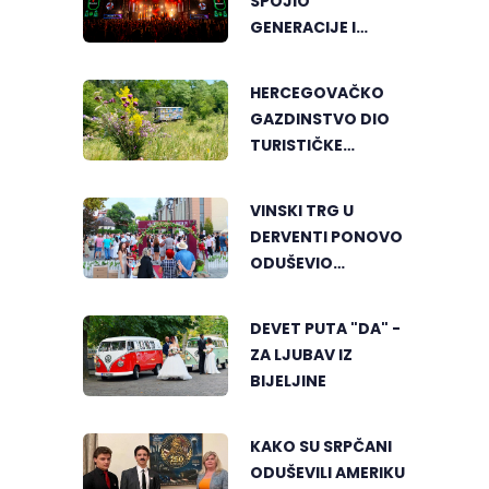
SPOJIO
GENERACIJE I
ENERGIJU KOJA SE
MALO GDJE NALAZI
HERCEGOVAČKO
GAZDINSTVO DIO
TURISTIČKE
PONUDE
NACIONALNE
VINSKI TRG U
GEOGRAFIJE
DERVENTI PONOVO
ODUŠEVIO
POSJETIOCE
DEVET PUTA "DA" -
ZA LJUBAV IZ
BIJELJINE
KAKO SU SRPČANI
ODUŠEVILI AMERIKU